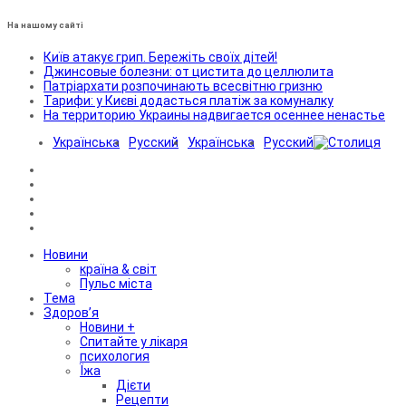
На нашому сайті
Київ атакує грип. Бережіть своїх дітей!
Джинсовые болезни: от цистита до целлюлита
Патріархати розпочинають всесвітню гризню
Тарифи: у Києві додасться платіж за комуналку
На территорию Украины надвигается осеннее ненастье
Українська
Русский
Українська
Русский
Новини
країна & світ
Пульс міста
Тема
Здоров’я
Новини +
Спитайте у лікаря
психология
Їжа
Дієти
Рецепти