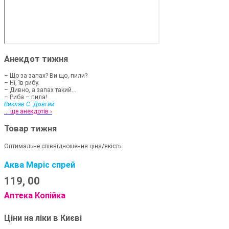
Анекдот тижня
– Що за запах? Ви що, пили?
– Ні, їв рибу.
– Дивно, а запах такий...
– Риба – пила!
Виклав С. Довгий
... ще анекдотів ›
Товар тижня
Оптимальне співвідношення ціна/якість
Аква Маріс спрей
119,
00
Аптека Копійка
Ціни на ліки в Києві