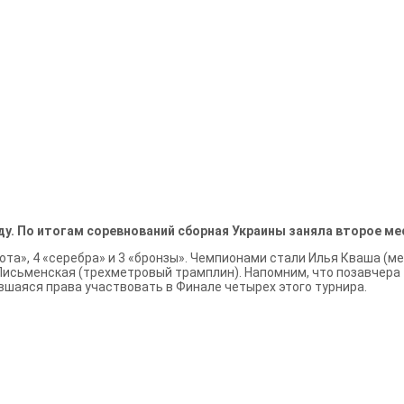
ду. По итогам соревнований сборная Украины заняла второе м
ота», 4 «серебра» и 3 «бронзы». Чемпионами стали Илья Кваша (
Письменская (трехметровый трамплин). Напомним, что позавчера 
вшаяся права участвовать в Финале четырех этого турнира.