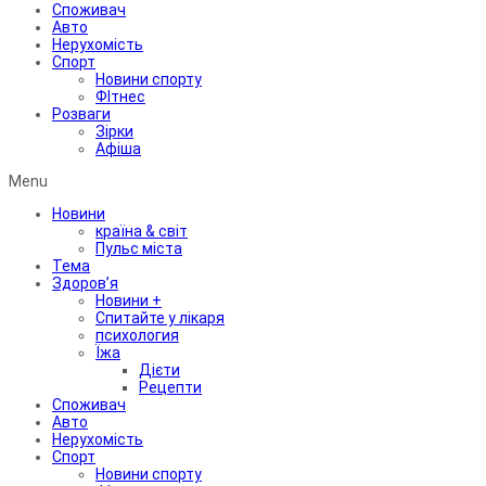
Споживач
Авто
Нерухомість
Спорт
Новини спорту
ФІтнес
Розваги
Зірки
Афіша
Menu
Новини
країна & світ
Пульс міста
Тема
Здоров’я
Новини +
Спитайте у лікаря
психология
Їжа
Дієти
Рецепти
Споживач
Авто
Нерухомість
Спорт
Новини спорту