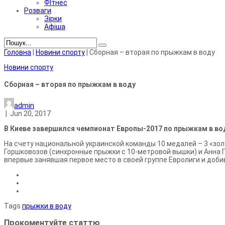
ФІтнес
Розваги
Зірки
Афіша
Головна
|
Новини спорту
|
Сборная – вторая по прыжкам в воду
Новини спорту
Сборная – вторая по прыжкам в воду
admin
|
Jun 20, 2017
В Киеве завершился чемпионат Европы-2017 по прыжкам в во
Н
а счету национальной украинской команды 10 медалей – 3 «зол
Горшковозов (синхронные прыжки с 10-метровой вышки) и Анна 
впервые занявшая первое место в своей группе Евролиги и доби
Tags
прыжки в воду
Прокоментуйте статтю