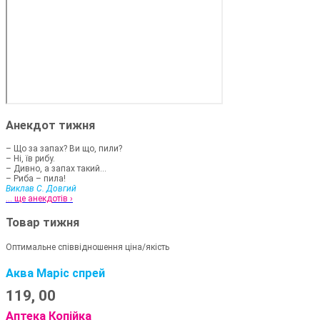
Анекдот тижня
– Що за запах? Ви що, пили?
– Ні, їв рибу.
– Дивно, а запах такий...
– Риба – пила!
Виклав С. Довгий
... ще анекдотів ›
Товар тижня
Оптимальне співвідношення ціна/якість
Аква Маріс спрей
119,
00
Аптека Копійка