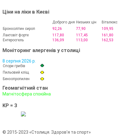
Ціни на ліки в Києві
Доброго дня
Низьких цін
Віталюкс
Бронхолітин сироп
92,26
77,90
109,95
Лактовіт форте
117,80
117,45
161,80
Ентеросгель
136,09
113,00
162,53
Моніторинг алергенів у столиці
8 серпня 2026 р.
Спори грибів
Пильовий кліщ
Бензопропилен
Геомагнітний стан
Магнітосфера спокійна
KP = 3
© 2015-2023 «Столиця. Здоров'я та спорт»