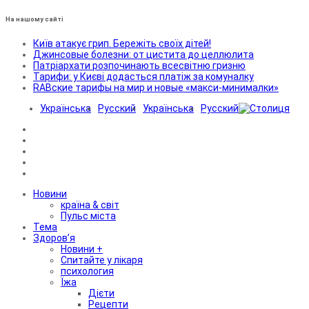
На нашому сайті
Київ атакує грип. Бережіть своїх дітей!
Джинсовые болезни: от цистита до целлюлита
Патріархати розпочинають всесвітню гризню
Тарифи: у Києві додасться платіж за комуналку
RABские тарифы на мир и новые «макси-минималки»
Українська
Русский
Українська
Русский
Новини
країна & світ
Пульс міста
Тема
Здоров’я
Новини +
Спитайте у лікаря
психология
Їжа
Дієти
Рецепти