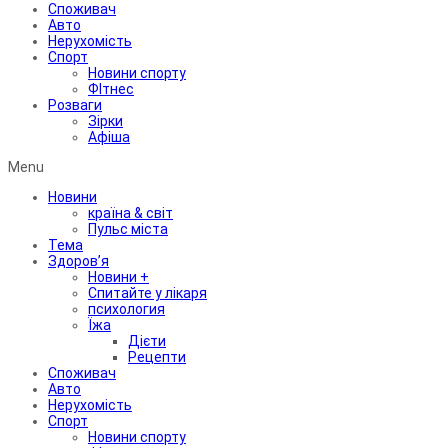
Споживач
Авто
Нерухомість
Спорт
Новини спорту
ФІтнес
Розваги
Зірки
Афіша
Menu
Новини
країна & світ
Пульс міста
Тема
Здоров’я
Новини +
Спитайте у лікаря
психология
Їжа
Дієти
Рецепти
Споживач
Авто
Нерухомість
Спорт
Новини спорту