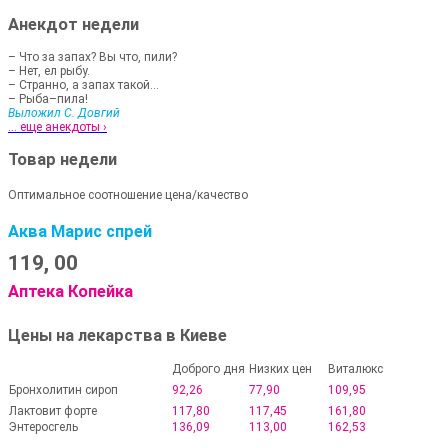
Анекдот недели
– Что за запах? Вы что, пили?
– Нет, ел рыбу.
– Странно, а запах такой...
– Рыба–пила!
Выложил С. Довгий
... еще анекдоты ›
Товар недели
Оптимальное соотношение цена/качество
Аква Марис спрей
119,
00
Аптека Копейка
Цены на лекарства в Киеве
Доброго дня
Низких цен
Виталюкс
Бронхолитин сироп
92,26
77,90
109,95
Лактовит форте
117,80
117,45
161,80
Энтеросгель
136,09
113,00
162,53