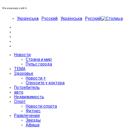
На нашому сайті
Українська
Русский
Українська
Русский
Новости
Страна и мир
Пульс города
ТЕМА
Здоровье
Новости +
Спросите у доктора
Потребитель
авто
Недвижимость
Спорт
Новости спорта
Фитнес
Развлечения
Звезды
Афиша