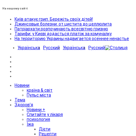
На нашому сайті
Київ атакує грип. Бережіть своїх дітей!
Джинсовые болезни: от цистита до целлюлита
Патріархати розпочинають всесвітню гризню
Тарифи: у Києві додасться платіж за комуналку
На территорию Украины надвигается осеннее ненастье
Українська
Русский
Українська
Русский
Новини
країна & світ
Пульс міста
Тема
Здоров’я
Новини +
Спитайте у лікаря
психология
Їжа
Дієти
Рецепти