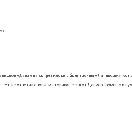
ом»
киевское «Динамо» встретилось с болгарским «Литексом», кот
 тут же ответил своим: мяч срикошетил от Дениса Гармаша в пусто