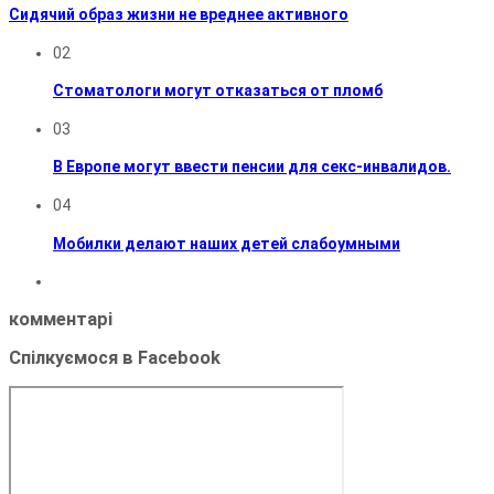
Сидячий образ жизни не вреднее активного
02
Стоматологи могут отказаться от пломб
03
В Европе могут ввести пенсии для секс-инвалидов.
04
Мобилки делают наших детей слабоумными
комментарі
Спілкуємося в Facebook