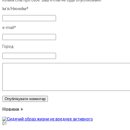
Ім'я/Нiкнейм*
e-mail*
Город
Новини
+
01