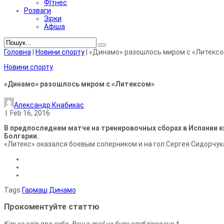
ФІтнес
Розваги
Зірки
Афіша
Головна
|
Новини спорту
|
«Динамо» разошлось миром с «Литекс
Новини спорту
«Динамо» разошлось миром с «Литексом»
Александр Кнабикас
|
Feb 16, 2016
В предпоследнем матче на тренировочных сборах в Испании 
Болгарии.
«Литекс» оказался боевым соперником и на гол Сергея Сидорчука
Tags
Гармаш
Динамо
Прокоментуйте статтю
Кілька слів про себе. Ваш e-mail не буде опубліковано *