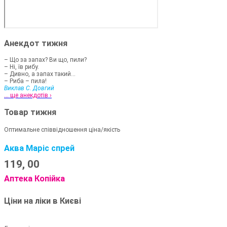
Анекдот тижня
– Що за запах? Ви що, пили?
– Ні, їв рибу.
– Дивно, а запах такий...
– Риба – пила!
Виклав С. Довгий
... ще анекдотів ›
Товар тижня
Оптимальне співвідношення ціна/якість
Аква Маріс спрей
119,
00
Аптека Копійка
Ціни на ліки в Києві