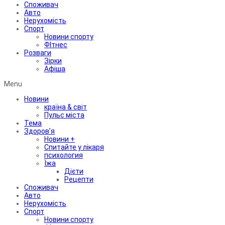
Споживач
Авто
Нерухомість
Спорт
Новини спорту
ФІтнес
Розваги
Зірки
Афіша
Menu
Новини
країна & світ
Пульс міста
Тема
Здоров’я
Новини +
Спитайте у лікаря
психология
Їжа
Дієти
Рецепти
Споживач
Авто
Нерухомість
Спорт
Новини спорту