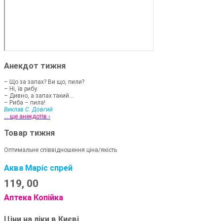
Анекдот тижня
– Що за запах? Ви що, пили?
– Ні, їв рибу.
– Дивно, а запах такий...
– Риба – пила!
Виклав С. Довгий
... ще анекдотів ›
Товар тижня
Оптимальне співвідношення ціна/якість
Аква Маріс спрей
119,
00
Аптека Копійка
Ціни на ліки в Києві