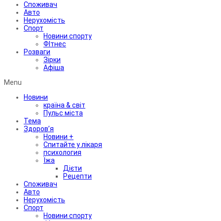
Споживач
Авто
Нерухомість
Спорт
Новини спорту
ФІтнес
Розваги
Зірки
Афіша
Menu
Новини
країна & світ
Пульс міста
Тема
Здоров’я
Новини +
Спитайте у лікаря
психология
Їжа
Дієти
Рецепти
Споживач
Авто
Нерухомість
Спорт
Новини спорту