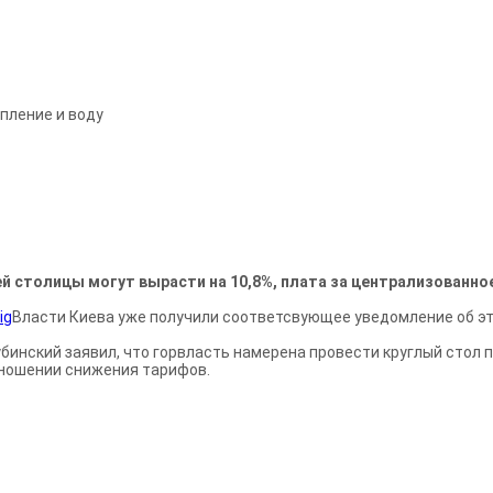
пление и воду
й столицы могут вырасти на 10,8%, плата за централизованное 
Власти Киева уже получили соответсвующее уведомление об эт
бинский заявил, что горвласть намерена провести круглый стол 
тношении снижения тарифов.