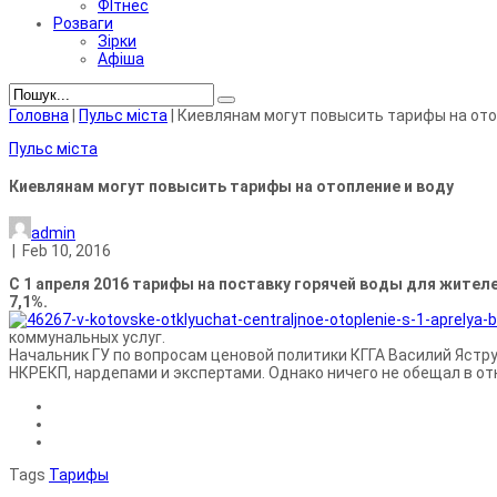
ФІтнес
Розваги
Зірки
Афіша
Головна
|
Пульс міста
|
Киевлянам могут повысить тарифы на ото
Пульс міста
Киевлянам могут повысить тарифы на отопление и воду
admin
|
Feb 10, 2016
С 1 апреля 2016 тарифы на поставку горячей воды для жителе
7,1%.
коммунальных услуг.
Начальник ГУ по вопросам ценовой политики КГГА Василий Ястру
НКРЕКП, нардепами и экспертами. Однако ничего не обещал в о
Tags
Тарифы