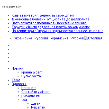
На нашому сайті
Київ атакує грип. Бережіть своїх дітей!
Джинсовые болезни: от цистита до целлюлита
Патріархати розпочинають всесвітню гризню
Тарифи: у Києві додасться платіж за комуналку
На территорию Украины надвигается осеннее ненастье
Українська
Русский
Українська
Русский
Новини
країна & світ
Пульс міста
Тема
Здоров’я
Новини +
Спитайте у лікаря
психология
Їжа
Дієти
Рецепти