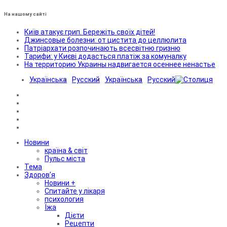
На нашому сайті
Київ атакує грип. Бережіть своїх дітей!
Джинсовые болезни: от цистита до целлюлита
Патріархати розпочинають всесвітню гризню
Тарифи: у Києві додасться платіж за комуналку
На территорию Украины надвигается осеннее ненастье
Українська
Русский
Українська
Русский
Новини
країна & світ
Пульс міста
Тема
Здоров’я
Новини +
Спитайте у лікаря
психология
Їжа
Дієти
Рецепти