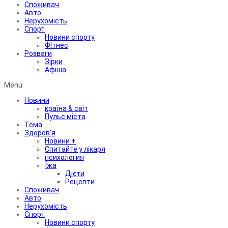
Споживач
Авто
Нерухомість
Спорт
Новини спорту
ФІтнес
Розваги
Зірки
Афіша
Menu
Новини
країна & світ
Пульс міста
Тема
Здоров’я
Новини +
Спитайте у лікаря
психология
Їжа
Дієти
Рецепти
Споживач
Авто
Нерухомість
Спорт
Новини спорту