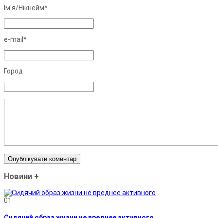
Ім'я/Нiкнейм*
e-mail*
Город
Новини
+
01
Сидячий образ жизни не вреднее активного