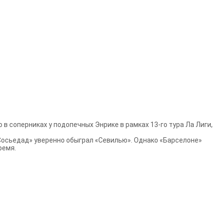
в соперниках у подопечных Энрике в рамках 13-го тура Ла Лиги,
«Сосьедад» уверенно обыграл «Севилью». Однако «Барселоне»
ремя.