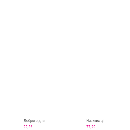
Доброго дня
Низьких цін
92,26
77,90