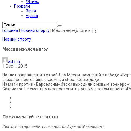
ФІтнес
Розваги
Зірки
Афіша
Головна
|
Новини спорту
|
Месси вернулся в игру
Новини спорту
Месси вернулся в игру
admin
|
Dec 1, 2015
После возвращения в строй Лео Месси, сомнений в победе «Барсе
оказался всего лишь скромный «Реал Сосьедад».
На матч против «Барселоны» баски выходили с новым тренером.
Сакристан не смог противопоставить ровным счетом ничего. «Реа
Прокоментуйте статтю
Кілька слів про себе. Ваш e-mail не буде опубліковано *