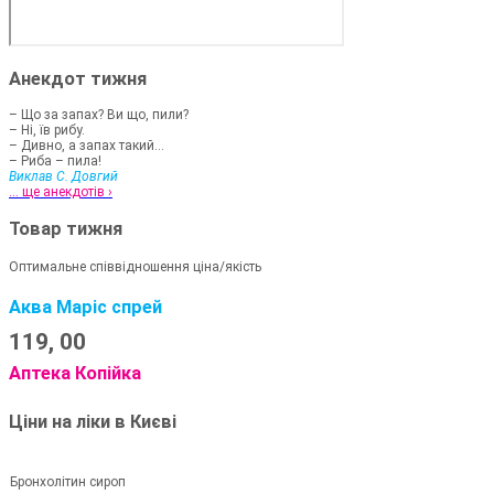
Анекдот тижня
– Що за запах? Ви що, пили?
– Ні, їв рибу.
– Дивно, а запах такий...
– Риба – пила!
Виклав С. Довгий
... ще анекдотів ›
Товар тижня
Оптимальне співвідношення ціна/якість
Аква Маріс спрей
119,
00
Аптека Копійка
Ціни на ліки в Києві
Бронхолітин сироп