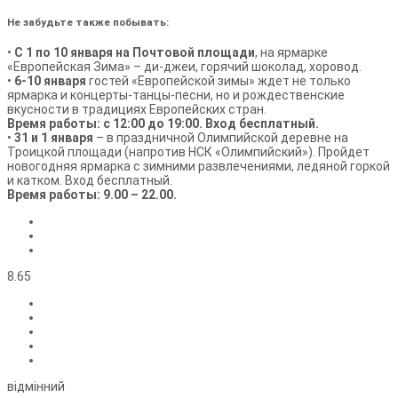
Не забудьте также побывать:
•
С 1 по 10 января на Почтовой площади
, на ярмарке
«Европейская Зима» – ди-джеи, горячий шоколад, хоровод.
•
6-10 января
гостей «Европейской зимы» ждет не только
ярмарка и концерты-танцы-песни, но и рождественские
вкусности в традициях Европейских стран.
Время работы: с 12:00 до 19:00. Вход бесплатный.
•
31 и 1 января
– в праздничной Олимпийской деревне на
Троицкой площади (напротив НСК «Олимпийский»). Пройдет
новогодняя ярмарка с зимними развлечениями, ледяной горкой
и катком. Вход бесплатный.
Время работы: 9.00 – 22.00.
8.65
відмінний