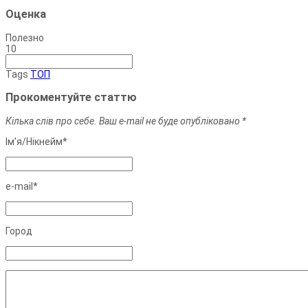
Оценка
Полезно
10
Tags
ТОП
Прокоментуйте статтю
Кілька слів про себе. Ваш e-mail не буде опубліковано *
Ім'я/Нiкнейм*
e-mail*
Город