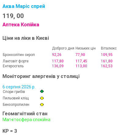
Аква Маріс спрей
119,
00
Аптека Копійка
Ціни на ліки в Києві
Доброго дня
Низьких цін
Віталюкс
Бронхолітин сироп
92,26
77,90
109,95
Лактовіт форте
117,80
117,45
161,80
Ентеросгель
136,09
113,00
162,53
Моніторинг алергенів у столиці
6 серпня 2026 р.
Спори грибів
Пильовий кліщ
Бензопропилен
Геомагнітний стан
Магнітосфера спокійна
KP = 3