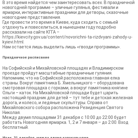
В это время найдется чем заинтересовать всех. В праздничной
новогодней программе – уличные гулянья, фестивали и
ярмарки, интерактивные праздники для детворы, сказочные
новогодние представления.
Где провести это время в Киеве, куда сходить с семьей
отдохнуть и повеселиться, в нынешнем году подробно
рассказали на сайте КГГА –
https://kievcity.gov.ua/content/novorichni-ta-rizdvyani-zahody-u-
kyievi.html.
Нам остается лишь выделить лишь «гвозди программы».
Праздничное расписание
На Софийской и Михайловской площадях и Владимирском
проезде пройдут масштабные праздничные гуляния.
Напомним, что на Софийской расположена главная елка
страны. Вокруг памятника Б. Хмельницкого – оборудована
смотровая площадка с горками, а вокруг памятника княгине
Ольги – каток. На Михайловской площади будет царить
настоящий праздник для детей – тут тебе и детская железная
дорога, и колесо, и ледяные скульптуры. Справа от
Михайловского собора расположена Резиденция Святого
Николая.
Между двумя площадями 31 декабря с 10:00 до 22:00 будет
работать Новогодняя ярмарка. 1, 2 и 7 января – до 2:00. Вход
бесплатный.
Итак, 31 декабря, между двумя колокольнями