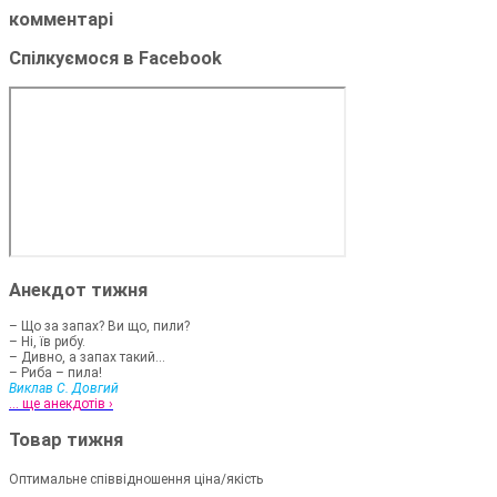
комментарі
Спілкуємося в Facebook
Анекдот тижня
– Що за запах? Ви що, пили?
– Ні, їв рибу.
– Дивно, а запах такий...
– Риба – пила!
Виклав С. Довгий
... ще анекдотів ›
Товар тижня
Оптимальне співвідношення ціна/якість