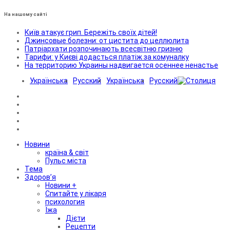
На нашому сайті
Київ атакує грип. Бережіть своїх дітей!
Джинсовые болезни: от цистита до целлюлита
Патріархати розпочинають всесвітню гризню
Тарифи: у Києві додасться платіж за комуналку
На территорию Украины надвигается осеннее ненастье
Українська
Русский
Українська
Русский
Новини
країна & світ
Пульс міста
Тема
Здоров’я
Новини +
Спитайте у лікаря
психология
Їжа
Дієти
Рецепти