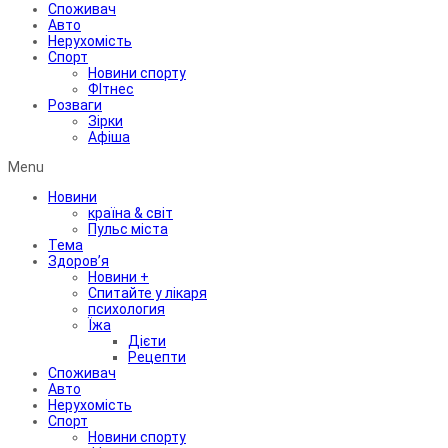
Споживач
Авто
Нерухомість
Спорт
Новини спорту
ФІтнес
Розваги
Зірки
Афіша
Menu
Новини
країна & світ
Пульс міста
Тема
Здоров’я
Новини +
Спитайте у лікаря
психология
Їжа
Дієти
Рецепти
Споживач
Авто
Нерухомість
Спорт
Новини спорту