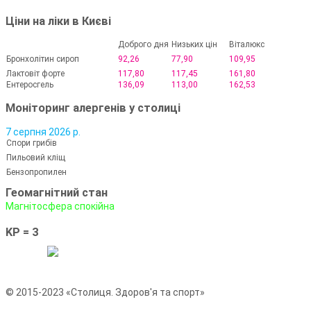
Ціни на ліки в Києві
Доброго дня
Низьких цін
Віталюкс
Бронхолітин сироп
92,26
77,90
109,95
Лактовіт форте
117,80
117,45
161,80
Ентеросгель
136,09
113,00
162,53
Моніторинг алергенів у столиці
7 серпня 2026 р.
Спори грибів
Пильовий кліщ
Бензопропилен
Геомагнітний стан
Магнітосфера спокійна
KP = 3
© 2015-2023 «Столиця. Здоров'я та спорт»