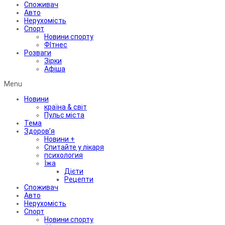
Споживач
Авто
Нерухомість
Спорт
Новини спорту
ФІтнес
Розваги
Зірки
Афіша
Menu
Новини
країна & світ
Пульс міста
Тема
Здоров’я
Новини +
Спитайте у лікаря
психология
Їжа
Дієти
Рецепти
Споживач
Авто
Нерухомість
Спорт
Новини спорту