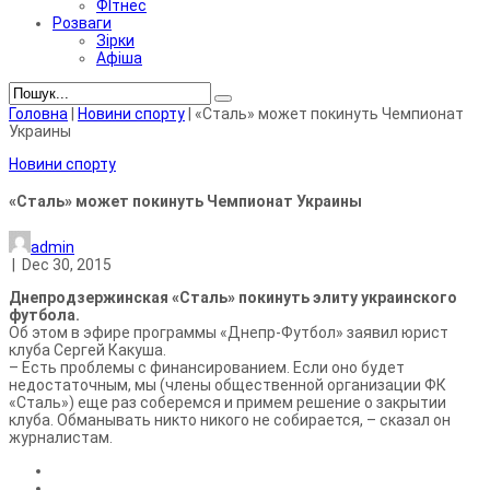
ФІтнес
Розваги
Зірки
Афіша
Головна
|
Новини спорту
|
«Сталь» может покинуть Чемпионат
Украины
Новини спорту
«Сталь» может покинуть Чемпионат Украины
admin
|
Dec 30, 2015
Днепродзержинская «Сталь» покинуть элиту украинского
футбола.
Об этом в эфире программы «Днепр-Футбол» заявил юрист
клуба Сергей Какуша.
– Есть проблемы с финансированием. Если оно будет
недостаточным, мы (члены общественной организации ФК
«Сталь») еще раз соберемся и примем решение о закрытии
клуба. Обманывать никто никого не собирается, – сказал он
журналистам.