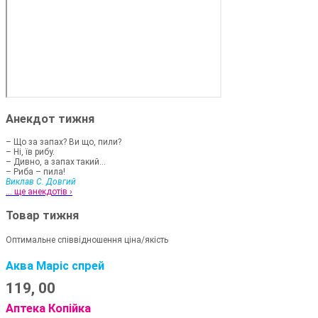
Анекдот тижня
– Що за запах? Ви що, пили?
– Ні, їв рибу.
– Дивно, а запах такий...
– Риба – пила!
Виклав С. Довгий
... ще анекдотів ›
Товар тижня
Оптимальне співвідношення ціна/якість
Аква Маріс спрей
119,
00
Аптека Копійка