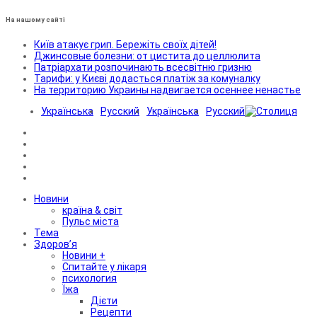
На нашому сайті
Київ атакує грип. Бережіть своїх дітей!
Джинсовые болезни: от цистита до целлюлита
Патріархати розпочинають всесвітню гризню
Тарифи: у Києві додасться платіж за комуналку
На территорию Украины надвигается осеннее ненастье
Українська
Русский
Українська
Русский
Новини
країна & світ
Пульс міста
Тема
Здоров’я
Новини +
Спитайте у лікаря
психология
Їжа
Дієти
Рецепти