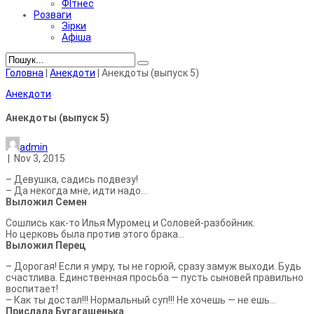
ФІтнес
Розваги
Зірки
Афіша
Головна
|
Анекдоти
|
Анекдоты (выпуск 5)
Анекдоти
Анекдоты (выпуск 5)
admin
|
Nov 3, 2015
– Девушка, садись подвезу!
– Да некогда мне, идти надо…
Выложил Семен
Сошлись как-то Илья Муромец и Соловей-разбойник.
Но церковь была против этого брака…
Выложил Перец
– Дорогая! Если я умру, ты не горюй, сразу замуж выходи. Будь
счастлива. Единственная просьба — пусть сыновей правильно
воспитает!
– Как ты достал!!! Нормальный суп!!! Не хочешь — не ешь…
Прислала Бугагашенька