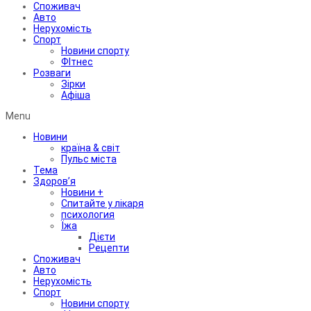
Споживач
Авто
Нерухомість
Спорт
Новини спорту
ФІтнес
Розваги
Зірки
Афіша
Menu
Новини
країна & світ
Пульс міста
Тема
Здоров’я
Новини +
Спитайте у лікаря
психология
Їжа
Дієти
Рецепти
Споживач
Авто
Нерухомість
Спорт
Новини спорту