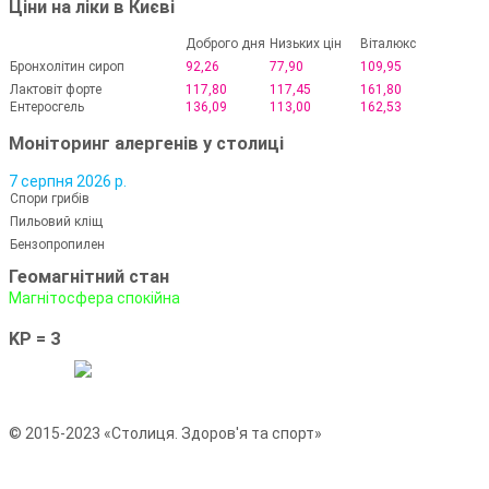
Ціни на ліки в Києві
Доброго дня
Низьких цін
Віталюкс
Бронхолітин сироп
92,26
77,90
109,95
Лактовіт форте
117,80
117,45
161,80
Ентеросгель
136,09
113,00
162,53
Моніторинг алергенів у столиці
7 серпня 2026 р.
Спори грибів
Пильовий кліщ
Бензопропилен
Геомагнітний стан
Магнітосфера спокійна
KP = 3
© 2015-2023 «Столиця. Здоров'я та спорт»