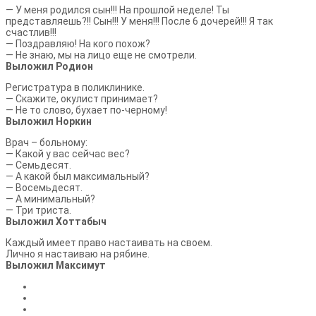
— У меня родился сын!!! На прошлой неделе! Ты
представляешь?!! Сын!!! У меня!!! После 6 дочерей!!! Я так
счастлив!!!
— Поздравляю! На кого похож?
— Не знаю, мы на лицо еще не смотрели.
Выложил Родион
Регистратура в поликлинике.
— Скажите, окулист принимает?
— Не то слово, бухает по-черному!
Выложил Норкин
Врач – больному:
— Какой у вас сейчас вес?
— Семьдесят.
— А какой был максимальный?
— Восемьдесят.
— А минимальный?
— Три триста.
Выложил Хоттабыч
Каждый имеет право настаивать на своем.
Лично я настаиваю на рябине.
Выложил Максимут