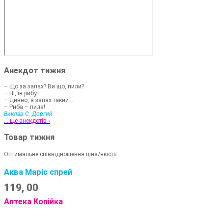
Анекдот тижня
– Що за запах? Ви що, пили?
– Ні, їв рибу.
– Дивно, а запах такий...
– Риба – пила!
Виклав С. Довгий
... ще анекдотів ›
Товар тижня
Оптимальне співвідношення ціна/якість
Аква Маріс спрей
119,
00
Аптека Копійка