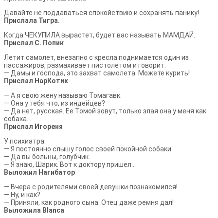
Давайте не поддаваться спокойствию и сохранять панику!
Прислала Тигра.
Когда ЧЕКУПИЛА вырастет, будет вас называть МАМДАЙ.
Прислал С. Попик
Летит самолет, внезапно с кресла поднимается один из
пассажиров, размахивает пистолетом и говорит:
— Дамы и господа, это захват самолета. Можете курить!
Прислал НарКотик
— А я свою жену называю Томагавк.
— Она у тебя что, из индейцев?
— Да нет, русская. Ее Томой зовут, только злая она у меня как
собака…
Прислал Игореня
У психиатра.
— Я постоянно слышу голос своей покойной собаки.
— Да вы больны, голубчик.
— Я знаю, Шарик. Вот к доктору пришел…
Выложил Нагибатор
— Вчера с родителями своей девушки познакомился!
— Ну, и как?
— Приняли, как родного сына. Отец даже ремня дал!
Выложила Blanca