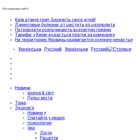
На нашому сайті
Київ атакує грип. Бережіть своїх дітей!
Джинсовые болезни: от цистита до целлюлита
Патріархати розпочинають всесвітню гризню
Тарифи: у Києві додасться платіж за комуналку
На территорию Украины надвигается осеннее ненастье
Українська
Русский
Українська
Русский
Новини
країна & світ
Пульс міста
Тема
Здоров’я
Новини +
Спитайте у лікаря
психология
Їжа
Дієти
Рецепти