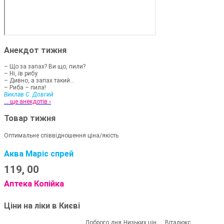
Анекдот тижня
– Що за запах? Ви що, пили?
– Ні, їв рибу.
– Дивно, а запах такий...
– Риба – пила!
Виклав С. Довгий
... ще анекдотів ›
Товар тижня
Оптимальне співвідношення ціна/якість
Аква Маріс спрей
119,
00
Аптека Копійка
Ціни на ліки в Києві
Доброго дня
Низьких цін
Віталюкс