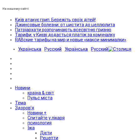
На нашому сайті
Київ атакує грип. Бережіть своїх дітей!
Джинсовые болезни: от цистита до целлюлита
Патріархати розпочинають всесвітню гризню
Тарифи: у Києві додасться платіж за комуналку
RABские тарифы на мир и новые «макси-минималки»
Українська
Русский
Українська
Русский
Новини
країна & світ
Пульс міста
Тема
Здоров’я
Новини +
Спитайте у лікаря
психология
Їжа
Дієти
Рецепти