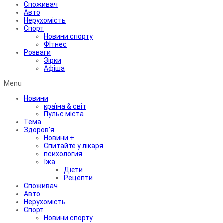
Споживач
Авто
Нерухомість
Спорт
Новини спорту
ФІтнес
Розваги
Зірки
Афіша
Menu
Новини
країна & світ
Пульс міста
Тема
Здоров’я
Новини +
Спитайте у лікаря
психология
Їжа
Дієти
Рецепти
Споживач
Авто
Нерухомість
Спорт
Новини спорту