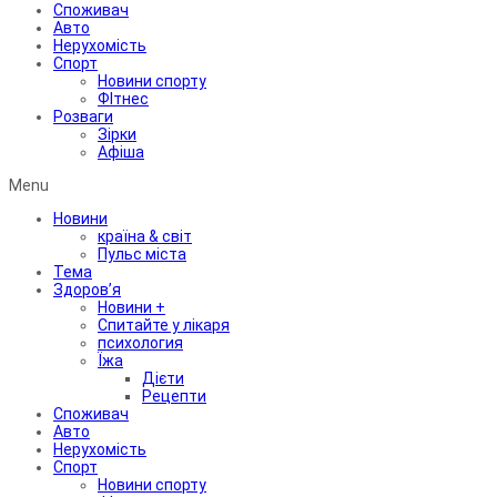
Споживач
Авто
Нерухомість
Спорт
Новини спорту
ФІтнес
Розваги
Зірки
Афіша
Menu
Новини
країна & світ
Пульс міста
Тема
Здоров’я
Новини +
Спитайте у лікаря
психология
Їжа
Дієти
Рецепти
Споживач
Авто
Нерухомість
Спорт
Новини спорту