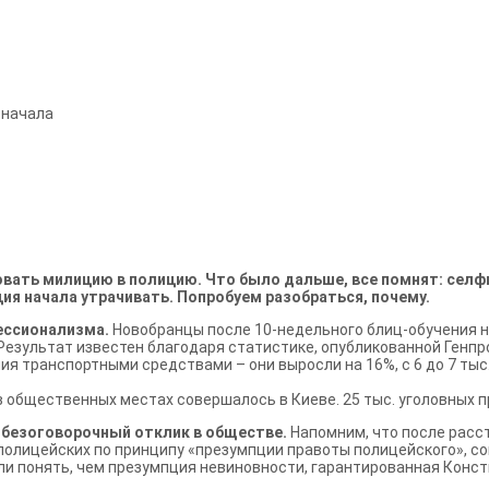
сначала
вать милицию в полицию. Что было дальше, все помнят: селфи 
ия начала утрачивать. Попробуем разобраться, почему.
фессионализма.
Новобранцы после 10-недельного блиц-обучения н
Результат известен благодаря статистике, опубликованной Генпр
ия транспортными средствами – они выросли на 16%, с 6 до 7 тыс
 общественных местах совершалось в Киеве. 25 тыс. уголовных п
и безоговорочный отклик в обществе.
Напомним, что после расс
полицейских по принципу «презумпции правоты полицейского», с
гли понять, чем презумпция невиновности, гарантированная Конст