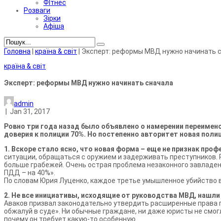
ФІтнес
Розваги
Зірки
Афіша
Головна
|
країна & світ
|
Эксперт: реформы МВД нужно начинать 
країна & світ
Эксперт: реформы МВД нужно начинать сначала
admin
|
Jan 31, 2017
Ровно три года назад было объявлено о намерении переимено
доверия к полиции 70%. Но постепенно авторитет новая полиц
1. Вскоре стало ясно, что новая форма – еще не признак про
ситуации, обращаться с оружием и задерживать преступников. 
больше грабежей. Очень острая проблема незаконного завладен
ПДД – на 40%».
По словам Юрия Луценко, каждое третье умышленное убийство в
2. Не все инициативы, исходящие от руководства МВД, нашл
Аваков призвал законодательно утвердить расширенные права 
обжалуй в суде». Ни обычные граждане, ни даже юристы не смо
почему он требует какую-то особенную.