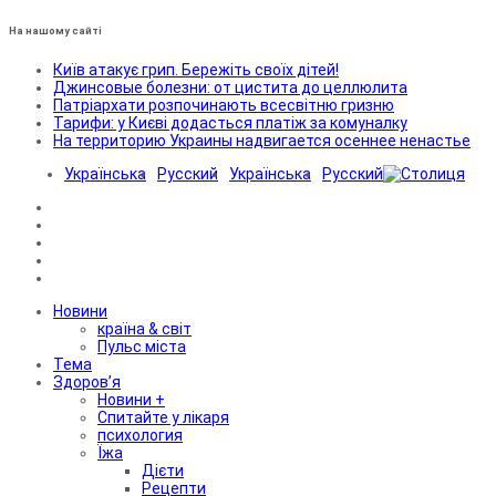
На нашому сайті
Київ атакує грип. Бережіть своїх дітей!
Джинсовые болезни: от цистита до целлюлита
Патріархати розпочинають всесвітню гризню
Тарифи: у Києві додасться платіж за комуналку
На территорию Украины надвигается осеннее ненастье
Українська
Русский
Українська
Русский
Новини
країна & світ
Пульс міста
Тема
Здоров’я
Новини +
Спитайте у лікаря
психология
Їжа
Дієти
Рецепти