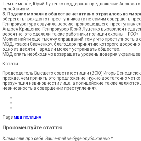
Тем не менее, Юрий Луценко поддержал предложение Авакова о
своей жизни.
3. Падение морали в обществе негативно отразилось на «мо
оберегать граждан от преступников (а не самим совершать прес
Генпрокуратура озвучила версию произошедшего: преступная сл
Андрея Крищенко. Генпрокурор Юрий Луценко выразился недвус
вероятно, это сделали также работники полиции охраны – ГСО».
Можно найти еще тысячу оправданий тому, что преступность в 
МВД, «закон Савченко», благодаря принятию которого досрочно
одно из десяти – вряд ли может устраивать общество.
МВД опять необходимо возвращать уровень доверия украинцев
Кстати
Председатель Высшего совета юстиции (ВСЮ) Игорь Бенедисюк 
прежде, чем принять это предложение, нужно достаточно четко
презумпция невинов­ности лица, а полицейские также являются 
невиновность в совершении преступления».
Tags
мвд
полиция
Прокоментуйте статтю
Кілька слів про себе. Ваш e-mail не буде опубліковано *