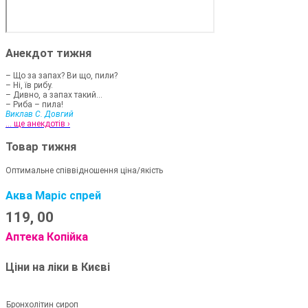
Анекдот тижня
– Що за запах? Ви що, пили?
– Ні, їв рибу.
– Дивно, а запах такий...
– Риба – пила!
Виклав С. Довгий
... ще анекдотів ›
Товар тижня
Оптимальне співвідношення ціна/якість
Аква Маріс спрей
119,
00
Аптека Копійка
Ціни на ліки в Києві
Бронхолітин сироп