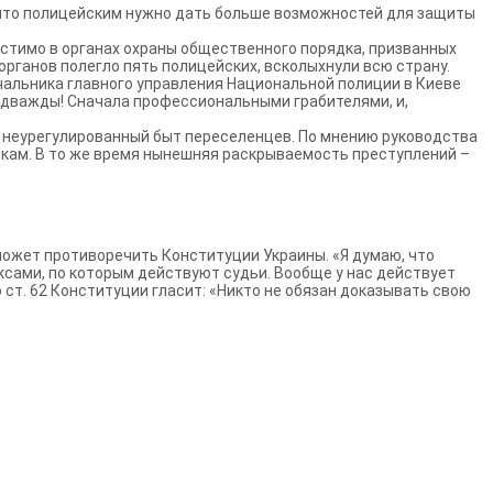
 что полицейским нужно дать больше возможностей для защиты
устимо в органах охраны общественного порядка, призванных
органов полегло пять полицейских, всколыхнули всю страну.
чальника главного управления Национальной полиции в Киеве
 дважды! Сначала профессиональными грабителями, и,
и неурегулированный быт переселенцев. По мнению руководства
икам. В то же время нынешняя раскрываемость преступлений –
ожет противоречить Конституции Украины. «Я думаю, что
ксами, по которым действуют судьи. Вообще у нас действует
 ст. 62 Конституции гласит: «Никто не обязан доказывать свою