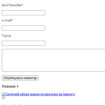
Ім'я/Нiкнейм*
e-mail*
Город
Новини
+
01