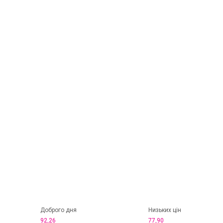
Доброго дня
Низьких цін
92,26
77,90