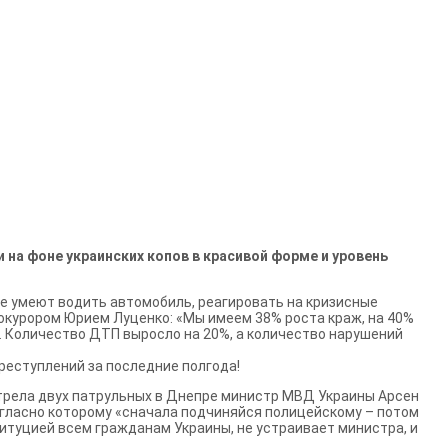
на фоне украинских копов в красивой форме и уровень
е умеют водить автомобиль, реагировать на кризисные
окурором Юрием Луценко: «Мы имеем 38% роста краж, на 40%
. Количество ДТП выросло на 20%, а количество нарушений
реступлений за последние полгода!
трела двух патрульных в Днепре министр МВД Украины Арсен
огласно которому «сначала подчиняйся полицейскому – потом
итуцией всем гражданам Украины, не устраивает министра, и