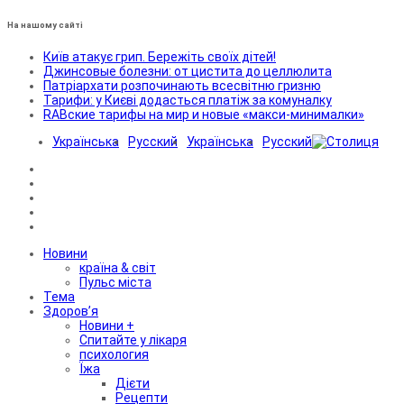
На нашому сайті
Київ атакує грип. Бережіть своїх дітей!
Джинсовые болезни: от цистита до целлюлита
Патріархати розпочинають всесвітню гризню
Тарифи: у Києві додасться платіж за комуналку
RABские тарифы на мир и новые «макси-минималки»
Українська
Русский
Українська
Русский
Новини
країна & світ
Пульс міста
Тема
Здоров’я
Новини +
Спитайте у лікаря
психология
Їжа
Дієти
Рецепти