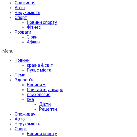
Споживач
Авто
Нерухомість
Спорт
Новини спорту
ФІтнес
Розваги
Зірки
Афіша
Menu
Новини
країна & світ
Пульс міста
Тема
Здоров’я
Новини +
Спитайте у лікаря
психология
Їжа
Дієти
Рецепти
Споживач
Авто
Нерухомість
Спорт
Новини спорту