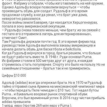
фронт. Фабрику отобрали, чтобы изготавливать на ней оружие.
Однако Адольфу вскоре позволили вернуться – чтобы
производить обувь для солдат. Рудольф в это время
продолжал службу, а когда узнал, что брат уже дома,
невероятно разозлился.
После войны земля Бавария, где находится Херцогенаурах,
попала в зону американской оккупации.
– Рудольфу снова повезло меньше, чем брату: из-за связей с
гестапо его отправили в лагерь для интернированных»,
отмечает Смит.
Там Рудольфа держали почти год. В это время фирма под
руководством Адольфа выполняла заказы американцев и
начала делать обувь для баскетбола и бейсбола.
Когда Рудольф вернулся в город, братья решили, что больше
не будут работать вместе. В 1948 г. Руди основал Pumа.
Их фабрики стояли в 500 метрах друг от друга, и каждая
стремилась стать популярнее. Спорту это было на пользу. Но не
семейным отношениям – братья так и не примирились.
Цифры
$10 000
Адольф (adidas) всегда опережал брата. Но в 1970-м Рудольф
тайно отправил сына Армина на мексиканский чемпионат мира
– чтобы передать Пеле чемодан с $10 тыс. Тот надел бутсы
Puma… и буквально взорвал рынок спортивной обуви.
Впрочем, это был временный успех. В 2016 году чистая прибыль
adidas превысила
1 млрд. евро (против 269 млн евро у Puma ).