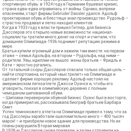
спортивную обувь: в 1924 году в Германии бушевал кризис,
страна едва-едва оправилась от войны. Однако, вопреки
опасениям, старт фирмы Gebrüder Dassler удался. Адольф
проектировал обувь и блестяще знал производство. Рудольф –
страстно продавал и легко находил клиентов.
Когда в 1933 году к власти пришел Гитлер, для бизнеса
Дасслеров это открыло новые возможности: национал-
социалисты тратили много денег на спорт и считали, что
домашняя Олимпиада-1936 поднимет репутацию режима в
мире.
Братья купили огромный дом и зажили там вместе: на первом
этаже – семья Адольфа, на втором – Рудольфа, над ними –
родители. Увы, идиллии не вышло: жены братьев – Фридль и
Кати – яростно ругались.
От тотальной ссоры Дасслеров спасала только общая цель –
найти спортсмена, который «выстрелит» на Олимпиаде и
сделает фирме хорошую рекламу. Адольф настоял на
американском легкоатлете Джесси Оуэнсе и, чтобы его
уговорить, поехал в олимпийскую деревню с полным
чемоданом шипованной обуви.
– Шиповки перевернули обувной бизнес. Оуэнс был в восторге,
когда примерил их, рассказывала биограф братьев Барбара
Смит.
Успех темнокожего атлета на Олимпиаде привел к тому, что за
год Дасслеры заработали ошеломительно много – 400 тысяч
марок! – и приобрели новое здание для производства. Но их
планы разрушила Вторая мировая.
В 1938-м Дасслеров снова призвали, а затем отправили на