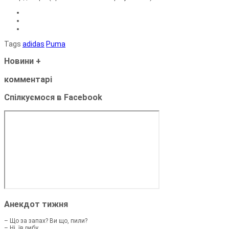
Tags
adidas
Puma
Новини
+
комментарі
Спілкуємося в Facebook
Анекдот тижня
– Що за запах? Ви що, пили?
– Ні, їв рибу.