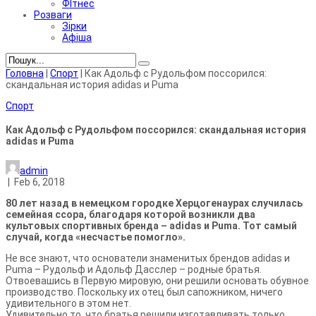
ФІтнес
Розваги
Зірки
Афіша
Головна
|
Спорт
|
Как Адольф с Рудольфом поссорился:
скандальная история adidas и Puma
Спорт
Как Адольф с Рудольфом поссорился: скандальная история
adidas и Puma
admin
|
Feb 6, 2018
80 лет назад в немецком городке Херцогенаурах случилась
семейная ссора, благодаря которой возникли два
культовых спортивных бренда – adidas и Puma.
Тот самый
случай, когда «несчастье помогло».
Не все знают, что основатели знаменитых брендов adidas и
Puma – Рудольф и Адольф Дасслер – родные братья.
Отвоевашись в Первую мировую, они решили основать обувное
производство. Поскольку их отец был сапож­ником, ничего
удивительного в этом нет.
Удивительно то, что братья решили изготавливать только