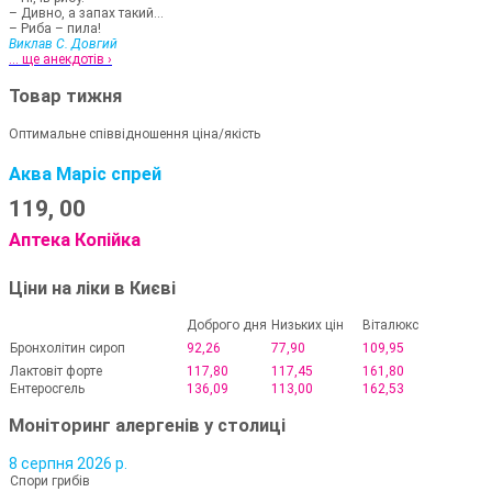
– Дивно, а запах такий...
– Риба – пила!
Виклав С. Довгий
... ще анекдотів ›
Товар тижня
Оптимальне співвідношення ціна/якість
Аква Маріс спрей
119,
00
Аптека Копійка
Ціни на ліки в Києві
Доброго дня
Низьких цін
Віталюкс
Бронхолітин сироп
92,26
77,90
109,95
Лактовіт форте
117,80
117,45
161,80
Ентеросгель
136,09
113,00
162,53
Моніторинг алергенів у столиці
8 серпня 2026 р.
Спори грибів