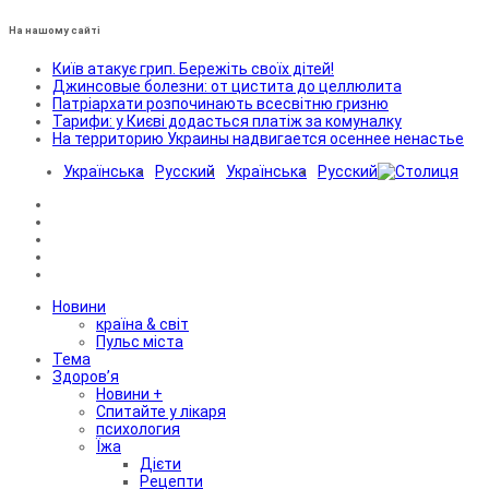
На нашому сайті
Київ атакує грип. Бережіть своїх дітей!
Джинсовые болезни: от цистита до целлюлита
Патріархати розпочинають всесвітню гризню
Тарифи: у Києві додасться платіж за комуналку
На территорию Украины надвигается осеннее ненастье
Українська
Русский
Українська
Русский
Новини
країна & світ
Пульс міста
Тема
Здоров’я
Новини +
Спитайте у лікаря
психология
Їжа
Дієти
Рецепти