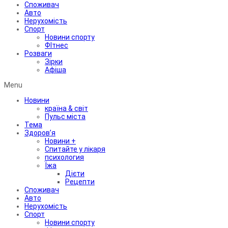
Споживач
Авто
Нерухомість
Спорт
Новини спорту
ФІтнес
Розваги
Зірки
Афіша
Menu
Новини
країна & світ
Пульс міста
Тема
Здоров’я
Новини +
Спитайте у лікаря
психология
Їжа
Дієти
Рецепти
Споживач
Авто
Нерухомість
Спорт
Новини спорту