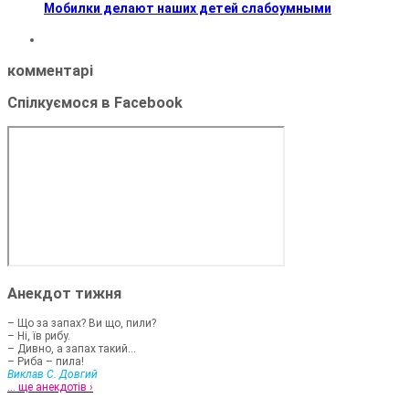
Мобилки делают наших детей слабоумными
комментарі
Спілкуємося в Facebook
Анекдот тижня
– Що за запах? Ви що, пили?
– Ні, їв рибу.
– Дивно, а запах такий...
– Риба – пила!
Виклав С. Довгий
... ще анекдотів ›