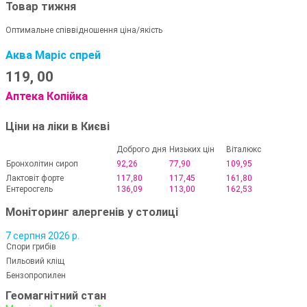
Товар тижня
Оптимальне співвідношення ціна/якість
Аква Маріс спрей
119,
00
Аптека Копійка
Ціни на ліки в Києві
Доброго дня
Низьких цін
Віталюкс
Бронхолітин сироп
92,26
77,90
109,95
Лактовіт форте
117,80
117,45
161,80
Ентеросгель
136,09
113,00
162,53
Моніторинг алергенів у столиці
7 серпня 2026 р.
Спори грибів
Пильовий кліщ
Бензопропилен
Геомагнітний стан