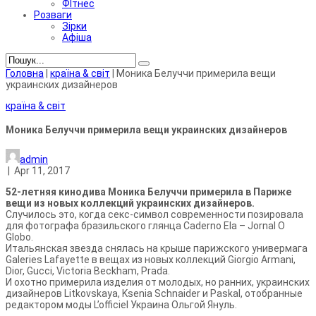
ФІтнес
Розваги
Зірки
Афіша
Головна
|
країна & світ
|
Моника Белуччи примерила вещи
украинских дизайнеров
країна & світ
Моника Белуччи примерила вещи украинских дизайнеров
admin
|
Apr 11, 2017
52-летняя кинодива Моника Белуччи примерила в Париже
вещи из новых коллекций украинских дизайнеров.
С
лучилось это, когда секс-символ современности позировала
для фотографа бразильского глянца Caderno Ela – Jornal O
Globo.
Итальянская звезда снялась на крыше парижского универмага
Galeries Lafayette в вещах из новых коллекций Giorgio Armani,
Dior, Gucci, Victoria Beckham, Prada.
И охотно примерила изделия от молодых, но ранних, украинских
дизайнеров Litkovskaya, Ksenia Schnaider и Paskal, отобранные
редактором моды L’officiel Украина Ольгой Януль.