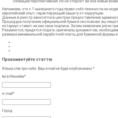
«Новация перспективная. Но не откроет ли она новые воз
Напомним, что с 1 нынешнего года право собственности на не
европейский опыт, гарантирующий защиту от коррупции.
Данные в реестр заносятся в центрах предоставления админуслу
Процедура получения официальной бумаги несложная: вы пишете
нотариус ставят на них свои подписи. Затем заявление регистри
Разумеется, придется подать оригиналы документов, необходим
размера минимальной заработной платы для бумажной формы и 0
Прокоментуйте статтю
Кілька слів про себе. Ваш e-mail не буде опубліковано *
Ім'я/Нiкнейм*
e-mail*
Город