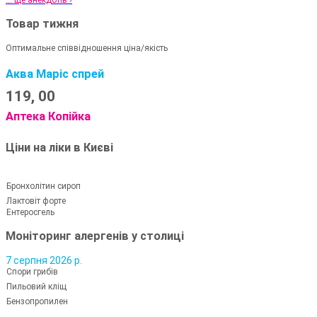
... ще анекдотів ›
Товар тижня
Оптимальне співвідношення ціна/якість
Аква Маріс спрей
119,
00
Аптека Копійка
Ціни на ліки в Києві
Бронхолітин сироп
Лактовіт форте
Ентеросгель
Моніторинг алергенів у столиці
7 серпня 2026 р.
Спори грибів
Пильовий кліщ
Бензопропилен