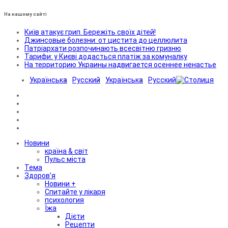
На нашому сайті
Київ атакує грип. Бережіть своїх дітей!
Джинсовые болезни: от цистита до целлюлита
Патріархати розпочинають всесвітню гризню
Тарифи: у Києві додасться платіж за комуналку
На территорию Украины надвигается осеннее ненастье
Українська
Русский
Українська
Русский
Новини
країна & світ
Пульс міста
Тема
Здоров’я
Новини +
Спитайте у лікаря
психология
Їжа
Дієти
Рецепти