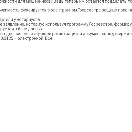
можности для мошенников? Ведь теперь им остается подделать то
движимость фиксируется в электронном Госреестре вещных прав 
г или у нотариусов.
 заявление, нотариус используя программу Госреестра, формируе
руется в базе данных.
ых для соответствующей регистрации, и документы, подтверждаю
,0125 – электронной. Все!