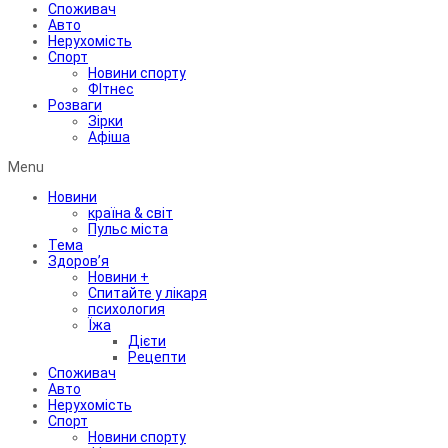
Споживач
Авто
Нерухомість
Спорт
Новини спорту
ФІтнес
Розваги
Зірки
Афіша
Menu
Новини
країна & світ
Пульс міста
Тема
Здоров’я
Новини +
Спитайте у лікаря
психология
Їжа
Дієти
Рецепти
Споживач
Авто
Нерухомість
Спорт
Новини спорту