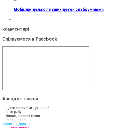
Мобилки делают наших детей слабоумными
комментарі
Спілкуємося в Facebook
Анекдот тижня
– Що за запах? Ви що, пили?
– Ні, їв рибу.
– Дивно, а запах такий...
– Риба – пила!
Виклав С. Довгий