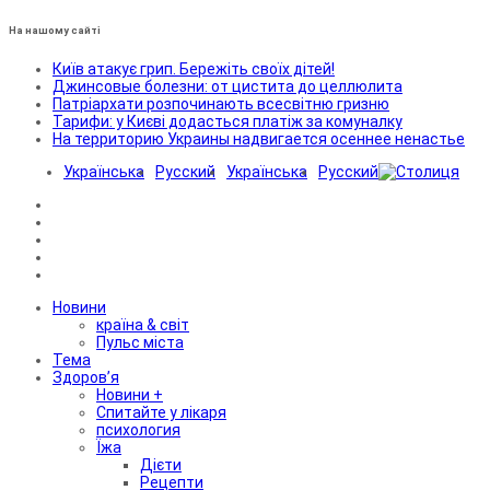
На нашому сайті
Київ атакує грип. Бережіть своїх дітей!
Джинсовые болезни: от цистита до целлюлита
Патріархати розпочинають всесвітню гризню
Тарифи: у Києві додасться платіж за комуналку
На территорию Украины надвигается осеннее ненастье
Українська
Русский
Українська
Русский
Новини
країна & світ
Пульс міста
Тема
Здоров’я
Новини +
Спитайте у лікаря
психология
Їжа
Дієти
Рецепти