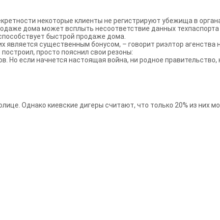
екретности некоторые клиенты не регистрируют убежища в органа
родаже дома может всплыть несоответствие данных техпаспорта
 способствует быстрой продаже дома.
 них является существенным бонусом, – говорит риэлтор агенства 
о построил, просто пояснил свои резоны:
ов. Но если начнется настоящая война, ни родное правительство, 
ице. Однако киевские дигеры считают, что только 20% из них мо