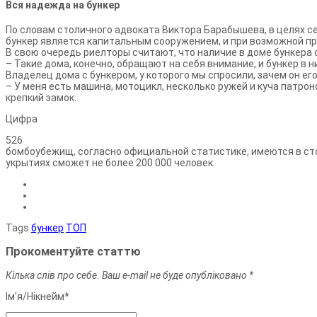
Вся надежда на бункер
По словам столичного адвоката Виктора Барабышева, в целях с
бункер является капитальным сооружением, и при возможной п
В свою очередь риелторы считают, что наличие в доме бункера
– Такие дома, конечно, обращают на себя внимание, и бункер в
Владелец дома с бункером, у которого мы спросили, зачем он ег
– У меня есть машина, мотоцикл, несколько ружей и куча патрон
крепкий замок.
Цифра
526
бомбоубежищ, согласно официальной статистике, имеются в стол
укрытиях сможет не более 200 000 человек.
Tags
бункер
ТОП
Прокоментуйте статтю
Кілька слів про себе. Ваш e-mail не буде опубліковано *
Ім'я/Нiкнейм*