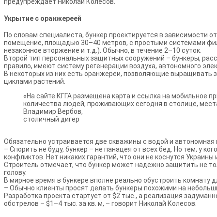
предупреждает Николай Колесов.
Укрытие с оранжереей
По словам специалиста, бункер проектируется в зависимости 
помещение, площадью 30–40 метров, с простыми системами фил
незаконное вторжение и т.д.). Обычно, в течение 2–10 суток.
Второй тип персональных защитных сооружений – бункеры, расс
правило, имеют систему регенерации воздуха, автономного эле
В некоторых из них есть оранжереи, позволяющие выращивать з
циклами растений.
«На сайте КГГА размещена карта и ссылка на мобильное п
количества людей, проживающих сегодня в столице, места 
Владимир Вербов,
столичный дигер
Обязательно устраивается две скважины с водой и автономная 
– Спорить не буду, бункер – не панацея от всех бед. Но тем, у к
конфликтов. Нет никаких гарантий, что они не коснутся Украины 
Строитель отмечает, что бункер может надежно защитить не тол
голову.
В мирное время в бункере вполне реально обустроить комнату 
– Обычно клиенты просят делать бункеры похожими на небольш
Разработка проекта стартует от $2 тыс., а реализация задуман
обстрелов – $1–4 тыс. за кв. м, – говорит Николай Колесов.