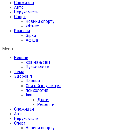
Споживач
Авто
Нерухомість
Спорт
Новини спорту
ФІтнес
Розваги
Зірки
Афіша
Menu
Новини
країна & світ
Пульс міста
Тема
Здоров’я
Новини +
Спитайте у лікаря
психология
Їжа
Дієти
Рецепти
Споживач
Авто
Нерухомість
Спорт
Новини спорту