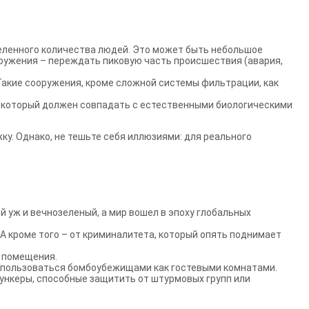
деленного количества людей. Это может быть небольшое
ружения – переждать пиковую часть происшествия (авария,
 Такие сооружения, кроме сложной системы фильтрации, как
м, который должен совпадать с естественными биологическими
у. Однако, не тешьте себя иллюзиями: для реального
кой уж и вечнозеленый, а мир вошел в эпоху глобальных
 А кроме того – от криминалитета, который опять поднимает
е помещения.
я пользоваться бомбоубежищами как гостевыми комнатами.
бункеры, способные защитить от штурмовых групп или