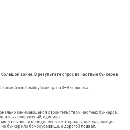
ольшой войне. В результате спрос на частные бункере в
себе семейные бомбоубежища на 3–4 человека.
ссионально занимающейся строительством частных бункеров.
защитных вооружений, единицы.
и могут вынести определенные материалы, какова реакция
не бункер или бомбоубежище, а дорогой подвал, –