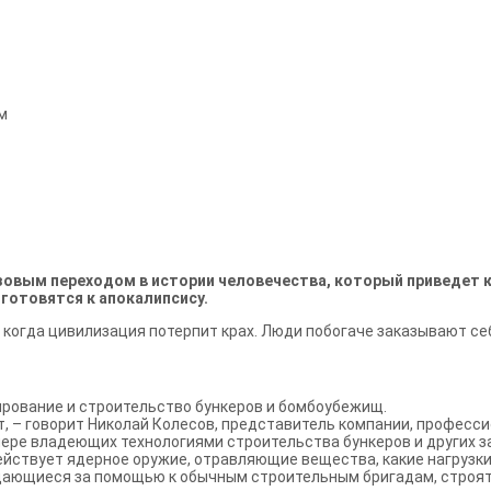
м
вым переходом в истории человечества, который приведет к б
 готовятся к апокалипсису.
я, когда цивилизация потерпит крах. Люди побогаче заказывают 
ирование и строительство бункеров и бомбоубежищ.
лет, – говорит Николай Колесов, представитель компании, профе
мере владеющих технологиями строительства бункеров и других 
ействует ядерное оружие, отравляющие вещества, какие нагрузк
ащающиеся за помощью к обычным строительным бригадам, строят 