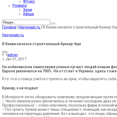
ФІтнес
Розваги
Зірки
Афіша
Головна
|
Нерухомість
|
В Киеве начался строительный бункер-бу
Нерухомість
В Киеве начался строительный бункер-бум
admin
|
Jan 31, 2017
На нобелевском симпозиуме ученые пугают людей новым фазо
Европе увеличился на 700%. Не отстает и Украина: здесь тоже
К
то-то в столице учится стрелять из лука, чтобы защитить себ
Бункер, а не подвал
В Интернете легко обнаружить компании, предлагающие проект
– Число заказов резко увеличилось в течение последних двух 
Профессионально – слово ключевое, поскольку фирм, в полной 
– Построить бункер может лишь специалист, знающий, как возд
человека на перепады давления. Вот и выходит, что люди, обр