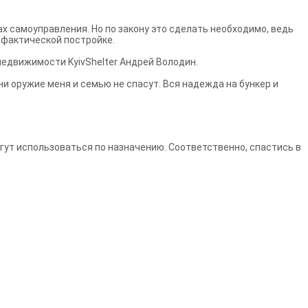
х самоуправления. Но по закону это сделать необходимо, ведь
 фактической постройке.
недвижимости KyivShelter Андрей Володин.
ни оружие меня и семью не спасут. Вся надежда на бункер и
гут использоваться по назначению. Соответственно, спастись в