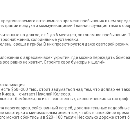
от предполагаемого автономного времени пребывания в нем опре
ьтрации воздуха и коммуникациями. Главная функция такого соо
читанные на долгое, от 1 до 6 месяцев, автономное пребывание.
ктроснабжения, холодильные установки.
елень, овощи и грибы. В них проектируется даже световой режи
риложение с адресами всех укрытий, где можно переждать бомбежк
все равно не хватит. Стройте свои бункеры и щели!».
канализация.
ого есть $50–200 тыс., стоит задуматься над тем, что доллар не та
и Киева, – считает Николай Колесов.
ько от бомбежки, но и от техногенных, экологических катастроф.
для переговоров, сейф, винный погреб, дополнительные подсобны
ие квартирки с минимальным ремонтом, чтобы в спокойное врем
ного может обойтись и в $20–100 тысяч. Несколько дороже стоят 