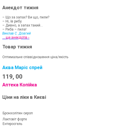
Анекдот тижня
– Що за запах? Ви що, пили?
– Ні, їв рибу.
– Дивно, а запах такий...
– Риба – пила!
Виклав С. Довгий
... ще анекдотів ›
Товар тижня
Оптимальне співвідношення ціна/якість
Аква Маріс спрей
119,
00
Аптека Копійка
Ціни на ліки в Києві
Бронхолітин сироп
Лактовіт форте
Ентеросгель