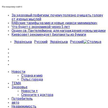
На нашому сайті
За здоровый пофигизм: почему полезно очищать голову
от дурных мыслей
RABские тарифы на мир и новые «макси-минималки»
Что будет с экономикой через 5 лет
Орден св. Пантелеймона: для награждения нужны медики
Киевсовет рекомендует биопакеты из бумаги
Українська
Русский
Українська
Русский
Новости
Страна и мир
Пульс города
ТЕМА
Здоровье
Новости +
Спросите у доктора
Потребитель
авто
Недвижимость