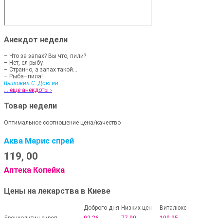
Анекдот недели
– Что за запах? Вы что, пили?
– Нет, ел рыбу.
– Странно, а запах такой...
– Рыба–пила!
Выложил С. Довгий
... еще анекдоты ›
Товар недели
Оптимальное соотношение цена/качество
Аква Марис спрей
119,
00
Аптека Копейка
Цены на лекарства в Киеве
Доброго дня
Низких цен
Виталюкс
Бронхолитин сироп
92,26
77,90
109,95