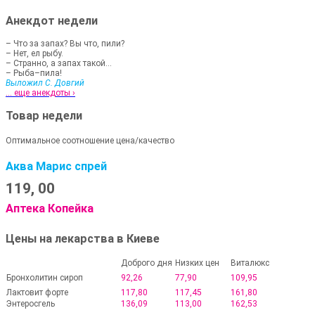
Анекдот недели
– Что за запах? Вы что, пили?
– Нет, ел рыбу.
– Странно, а запах такой...
– Рыба–пила!
Выложил С. Довгий
... еще анекдоты ›
Товар недели
Оптимальное соотношение цена/качество
Аква Марис спрей
119,
00
Аптека Копейка
Цены на лекарства в Киеве
Доброго дня
Низких цен
Виталюкс
Бронхолитин сироп
92,26
77,90
109,95
Лактовит форте
117,80
117,45
161,80
Энтеросгель
136,09
113,00
162,53