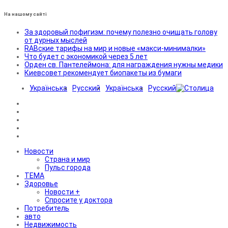
На нашому сайті
За здоровый пофигизм: почему полезно очищать голову
от дурных мыслей
RABские тарифы на мир и новые «макси-минималки»
Что будет с экономикой через 5 лет
Орден св. Пантелеймона: для награждения нужны медики
Киевсовет рекомендует биопакеты из бумаги
Українська
Русский
Українська
Русский
Новости
Страна и мир
Пульс города
ТЕМА
Здоровье
Новости +
Спросите у доктора
Потребитель
авто
Недвижимость