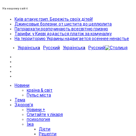
На нашому сайті
Київ атакує грип. Бережіть своїх дітей!
Джинсовые болезни: от цистита до целлюлита
Патріархати розпочинають всесвітню гризню
Тарифи: у Києві додасться платіж за комуналку
На территорию Украины надвигается осеннее ненастье
Українська
Русский
Українська
Русский
Новини
країна & світ
Пульс міста
Тема
Здоров’я
Новини +
Спитайте у лікаря
психология
Їжа
Дієти
Рецепти