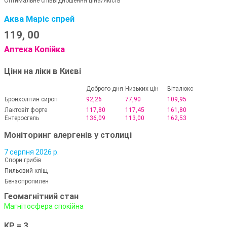
Оптимальне співвідношення ціна/якість
Аква Маріс спрей
119,
00
Аптека Копійка
Ціни на ліки в Києві
Доброго дня
Низьких цін
Віталюкс
Бронхолітин сироп
92,26
77,90
109,95
Лактовіт форте
117,80
117,45
161,80
Ентеросгель
136,09
113,00
162,53
Моніторинг алергенів у столиці
7 серпня 2026 р.
Спори грибів
Пильовий кліщ
Бензопропилен
Геомагнітний стан
Магнітосфера спокійна
KP = 3