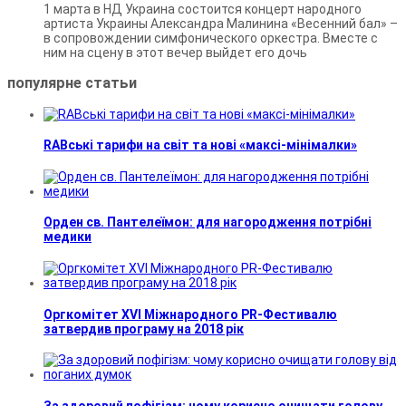
1 марта в НД Украина состоится концерт народного
артиста Украины Александра Малинина «Весенний бал» –
в сопровождении симфонического оркестра. Вместе с
ним на сцену в этот вечер выйдет его дочь
популярне
статьи
RABські тарифи на світ та нові «максі-мінімалки»
Орден св. Пантелеїмон: для нагородження потрібні
медики
Оргкомітет XVI Міжнародного PR-Фестивалю
затвердив програму на 2018 рік
За здоровий пофігізм: чому корисно очищати голову