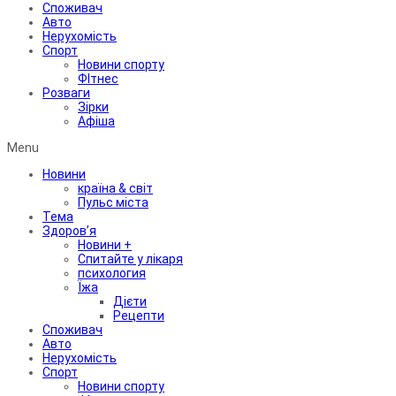
Споживач
Авто
Нерухомість
Спорт
Новини спорту
ФІтнес
Розваги
Зірки
Афіша
Menu
Новини
країна & світ
Пульс міста
Тема
Здоров’я
Новини +
Спитайте у лікаря
психология
Їжа
Дієти
Рецепти
Споживач
Авто
Нерухомість
Спорт
Новини спорту