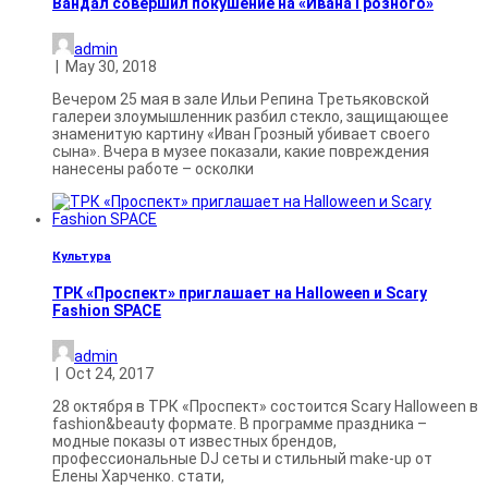
Вандал совершил покушение на «Ивана Грозного»
admin
|
May 30, 2018
Вечером 25 мая в зале Ильи Репина Третьяковской
галереи злоумышленник разбил стекло, защищающее
знаменитую картину «Иван Грозный убивает своего
сына». Вчера в музее показали, какие повреждения
нанесены работе – осколки
Культура
ТРК «Проспект» приглашает на Halloween и Scary
Fashion SPACE
admin
|
Oct 24, 2017
28 октября в ТРК «Проспект» состоится Scary Halloween в
fashion&beauty формате. В программе праздника –
модные показы от известных брендов,
профессиональные DJ сеты и стильный make-up от
Елены Харченко. стати,