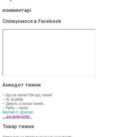
комментарі
Спілкуємося в Facebook
Анекдот тижня
– Що за запах? Ви що, пили?
– Ні, їв рибу.
– Дивно, а запах такий...
– Риба – пила!
Виклав С. Довгий
... ще анекдотів ›
Товар тижня