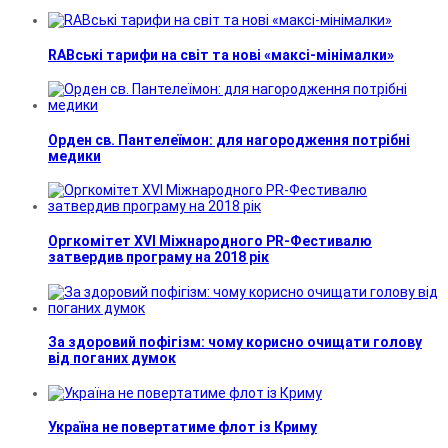
RABські тарифи на світ та нові «максі-мінімалки»
Орден св. Пантелеїмон: для нагородження потрібні
медики
Оргкомітет XVI Міжнародного PR-Фестивалю
затвердив програму на 2018 рік
За здоровий пофігізм: чому корисно очищати голову
від поганих думок
Україна не повертатиме флот із Криму