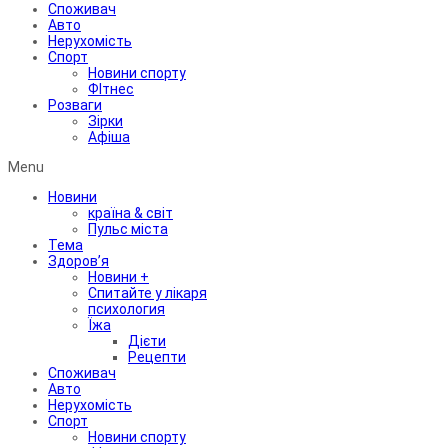
Споживач
Авто
Нерухомість
Спорт
Новини спорту
ФІтнес
Розваги
Зірки
Афіша
Menu
Новини
країна & світ
Пульс міста
Тема
Здоров’я
Новини +
Спитайте у лікаря
психология
Їжа
Дієти
Рецепти
Споживач
Авто
Нерухомість
Спорт
Новини спорту