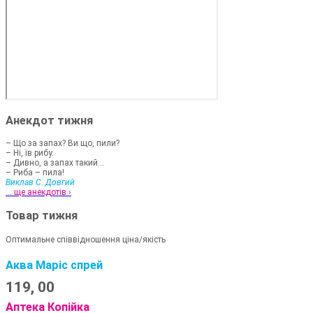
Анекдот тижня
– Що за запах? Ви що, пили?
– Ні, їв рибу.
– Дивно, а запах такий...
– Риба – пила!
Виклав С. Довгий
... ще анекдотів ›
Товар тижня
Оптимальне співвідношення ціна/якість
Аква Маріс спрей
119,
00
Аптека Копійка