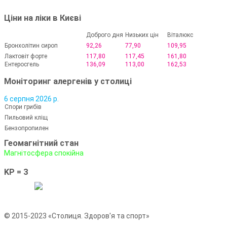
Ціни на ліки в Києві
Доброго дня
Низьких цін
Віталюкс
Бронхолітин сироп
92,26
77,90
109,95
Лактовіт форте
117,80
117,45
161,80
Ентеросгель
136,09
113,00
162,53
Моніторинг алергенів у столиці
6 серпня 2026 р.
Спори грибів
Пильовий кліщ
Бензопропилен
Геомагнітний стан
Магнітосфера спокійна
KP = 3
© 2015-2023 «Столиця. Здоров'я та спорт»