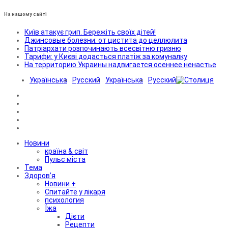
На нашому сайті
Київ атакує грип. Бережіть своїх дітей!
Джинсовые болезни: от цистита до целлюлита
Патріархати розпочинають всесвітню гризню
Тарифи: у Києві додасться платіж за комуналку
На территорию Украины надвигается осеннее ненастье
Українська
Русский
Українська
Русский
Новини
країна & світ
Пульс міста
Тема
Здоров’я
Новини +
Спитайте у лікаря
психология
Їжа
Дієти
Рецепти