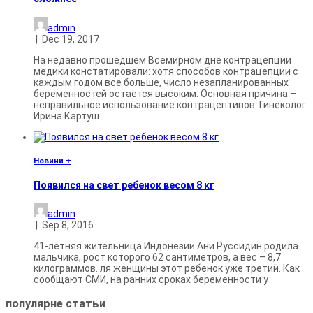
admin
|
Dec 19, 2017
На недавно прошедшем Всемирном дне контрацепции
медики констатировали: хотя способов контрацепции с
каждым годом все больше, число незапланированных
беременностей остается высоким. Основная причина –
неправильное использование контрацептивов. Гинеколог
Ирина Картуш
Новини +
Появился на свет ребенок весом 8 кг
admin
|
Sep 8, 2016
41-летняя жительница Индонезии Ани Руссидин родила
мальчика, рост которого 62 сантиметров, а вес – 8,7
килограммов. ля женщины этот ребенок уже третий. Как
сообщают СМИ, на ранних сроках беременности у
популярне
статьи