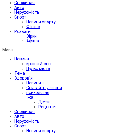
Споживач
Авто
Нерухомість
Спорт
Новини спорту
ФІтнес
Розваги
Зірки
Афіша
Menu
Новини
країна & світ
Пульс міста
Тема
Здоров’я
Новини +
Спитайте у лікаря
психология
Їжа
Дієти
Рецепти
Споживач
Авто
Нерухомість
Спорт
Новини спорту