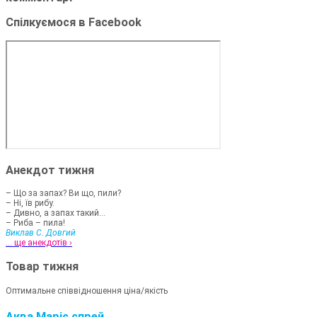
Спілкуємося в Facebook
Анекдот тижня
– Що за запах? Ви що, пили?
– Ні, їв рибу.
– Дивно, а запах такий...
– Риба – пила!
Виклав С. Довгий
... ще анекдотів ›
Товар тижня
Оптимальне співвідношення ціна/якість
Аква Маріс спрей