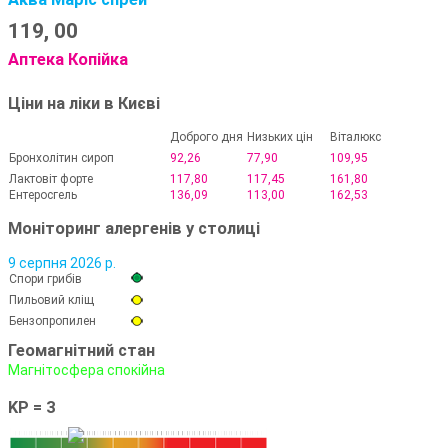
119,
00
Аптека Копійка
Ціни на ліки в Києві
Доброго дня
Низьких цін
Віталюкс
Бронхолітин сироп
92,26
77,90
109,95
Лактовіт форте
117,80
117,45
161,80
Ентеросгель
136,09
113,00
162,53
Моніторинг алергенів у столиці
9 серпня 2026 р.
Спори грибів
Пильовий кліщ
Бензопропилен
Геомагнітний стан
Магнітосфера спокійна
KP = 3