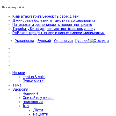
На нашому сайті
Київ атакує грип. Бережіть своїх дітей!
Джинсовые болезни: от цистита до целлюлита
Патріархати розпочинають всесвітню гризню
Тарифи: у Києві додасться платіж за комуналку
RABские тарифы на мир и новые «макси-минималки»
Українська
Русский
Українська
Русский
Новини
країна & світ
Пульс міста
Тема
Здоров’я
Новини +
Спитайте у лікаря
психология
Їжа
Дієти
Рецепти