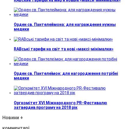
Орден св. Пантелеймона: для награждения нужны
медики
RABські тарифи на світ та нові «максі-мінімалки»
Орден св. Пантелеїмон: для нагородження потрібні
медики
Оргкомітет XVI Міжнародного PR-Фестивалю
затвердив програму на 2018 рік
Новини
+
комментарі