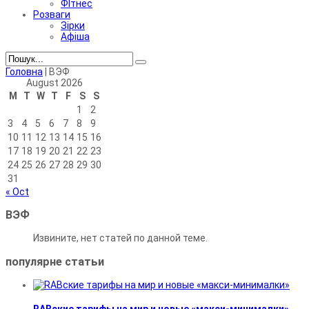
ФІтнес
Розваги
Зірки
Афіша
Головна
|
ВЭФ
August 2026
M
T
W
T
F
S
S
1
2
3
4
5
6
7
8
9
10
11
12
13
14
15
16
17
18
19
20
21
22
23
24
25
26
27
28
29
30
31
« Oct
ВЭФ
Извините, нет статей по данной теме.
популярне
статьи
RABские тарифы на мир и новые «макси-минималки»