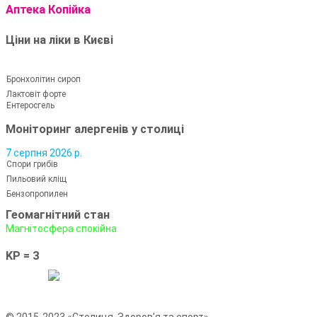
Аптека Копійка
Ціни на ліки в Києві
Бронхолітин сироп
Лактовіт форте
Ентеросгель
Моніторинг алергенів у столиці
7 серпня 2026 р.
Спори грибів
Пильовий кліщ
Бензопропилен
Геомагнітний стан
Магнітосфера спокійна
KP = 3
© 2015-2023 «Столиця. Здоров'я та спорт»