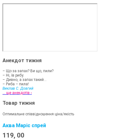
Анекдот тижня
– Що за запах? Ви що, пили?
– Ні, їв рибу.
– Дивно, а запах такий...
– Риба – пила!
Виклав С. Довгий
... ще анекдотів ›
Товар тижня
Оптимальне співвідношення ціна/якість
Аква Маріс спрей
119,
00