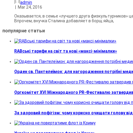
admin
|
Mar 24, 2016
Оказывается, в семье «лучшего друга физкультурников» цен
Впрочем, внучка Сталина добавляет в борщ яйца,
популярне
статьи
RABські тарифи на світ та нові «максі-мінімалки»
Орден св. Пантелеїмон: для нагородження потрібні мед
Оргкомітет XVI Міжнародного PR-Фестивалю затвердив 
За здоровий пофігізм: чому корисно очищати голову від