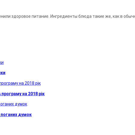
или здоровое питание. Ингре­ди­е­нты блюда такие же, как в обычн
ики
програму на 2018 рік
 поганих думок