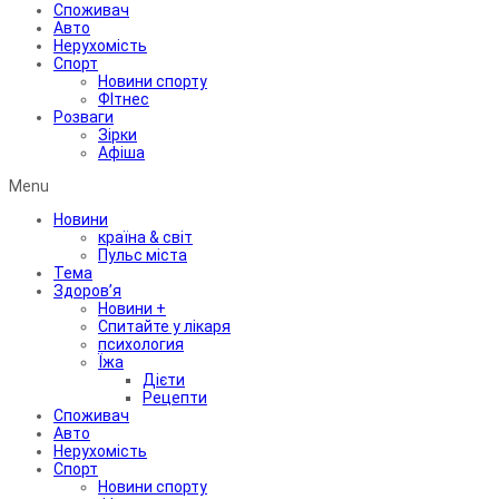
Споживач
Авто
Нерухомість
Спорт
Новини спорту
ФІтнес
Розваги
Зірки
Афіша
Menu
Новини
країна & світ
Пульс міста
Тема
Здоров’я
Новини +
Спитайте у лікаря
психология
Їжа
Дієти
Рецепти
Споживач
Авто
Нерухомість
Спорт
Новини спорту