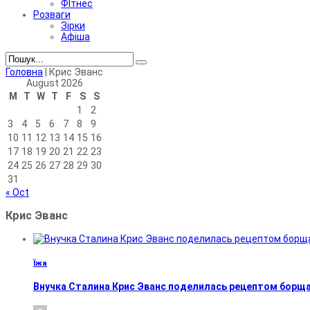
ФІтнес
Розваги
Зірки
Афіша
Головна
|
Крис Эванс
August 2026
M
T
W
T
F
S
S
1
2
3
4
5
6
7
8
9
10
11
12
13
14
15
16
17
18
19
20
21
22
23
24
25
26
27
28
29
30
31
« Oct
Крис Эванс
Їжа
Внучка Сталина Крис Эванс поделилась рецептом борщ