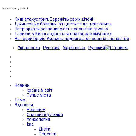
На нашому сайті
Київ атакує грип. Бережіть своїх дітей!
Джинсовые болезни: от цистита до целлюлита
Патріархати розпочинають всесвітню гризню
Тарифи: у Києві додасться платіж за комуналку
На территорию Украины надвигается осеннее ненастье
Українська
Русский
Українська
Русский
Новини
країна & світ
Пульс міста
Тема
Здоров’я
Новини +
Спитайте у лікаря
психология
Їжа
Дієти
Рецепти