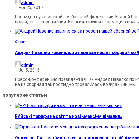
admin
|
Apr 25, 2017
Президент украинской футбольной федерации Андрей Павел
президента ассоциации. Неожиданную информацию связ
Спорт
Андрей Павелко извинился за провал нашей сборной во
admin
|
Jul 5, 2016
Пресс-конференция президента ФФУ Андрея Павелко по ито
наша сборная так постыдно провалилась во Франции, мы
популярне
статьи
RABські тарифи на світ та нові «максі-мінімалки»
Орден св. Пантелеїмон: для нагородження потрібні мед