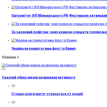
Оргкомітет XVI Міжнародного PR-Фестивалю затвердив 
За здоровий пофігізм: чому корисно очищати голову від
Україна не повертатиме флот із Криму
Новини
+
01
Сидячий образ жизни не вреднее активного
02
Стоматологи могут отказаться от пломб
03