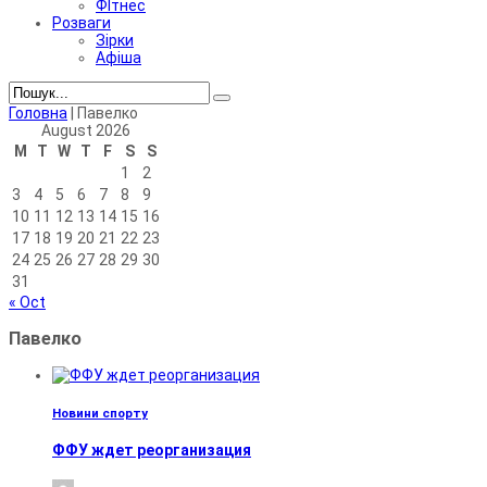
ФІтнес
Розваги
Зірки
Афіша
Головна
|
Павелко
August 2026
M
T
W
T
F
S
S
1
2
3
4
5
6
7
8
9
10
11
12
13
14
15
16
17
18
19
20
21
22
23
24
25
26
27
28
29
30
31
« Oct
Павелко
Новини спорту
ФФУ ждет реорганизация