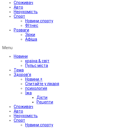
Споживач
Авто
Нерухомість
Спорт
Новини спорту
ФІтнес
Розваги
Зірки
Афіша
Menu
Новини
країна & світ
Пульс міста
Тема
Здоров’я
Новини +
Спитайте у лікаря
психология
Їжа
Дієти
Рецепти
Споживач
Авто
Нерухомість
Спорт
Новини спорту