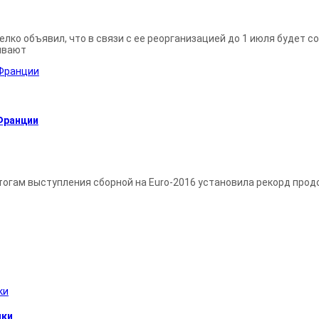
ко объявил, что в связи с ее реорганизацией до 1 июля будет с
ывают
 Франции
гам выступления сборной на Euro-2016 установила рекорд продо
ики