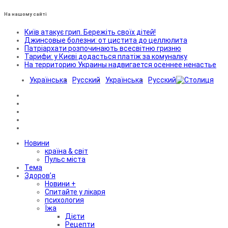
На нашому сайті
Київ атакує грип. Бережіть своїх дітей!
Джинсовые болезни: от цистита до целлюлита
Патріархати розпочинають всесвітню гризню
Тарифи: у Києві додасться платіж за комуналку
На территорию Украины надвигается осеннее ненастье
Українська
Русский
Українська
Русский
Новини
країна & світ
Пульс міста
Тема
Здоров’я
Новини +
Спитайте у лікаря
психология
Їжа
Дієти
Рецепти