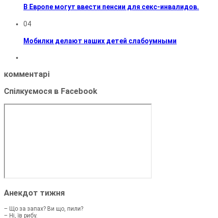
В Европе могут ввести пенсии для секс-инвалидов.
04
Мобилки делают наших детей слабоумными
комментарі
Спілкуємося в Facebook
Анекдот тижня
– Що за запах? Ви що, пили?
– Ні, їв рибу.