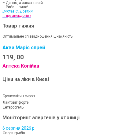
– Дивно, а запах такий...
– Риба – пила!
Виклав С. Довгий
... ще анекдотів ›
Товар тижня
Оптимальне співвідношення ціна/якість
Аква Маріс спрей
119,
00
Аптека Копійка
Ціни на ліки в Києві
Бронхолітин сироп
Лактовіт форте
Ентеросгель
Моніторинг алергенів у столиці
6 серпня 2026 р.
Спори грибів