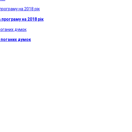
програму на 2018 рік
 поганих думок