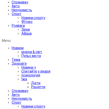
Споживач
Авто
Нерухомість
Спорт
Новини спорту
ФІтнес
Розваги
Зірки
Афіша
Menu
Новини
країна & світ
Пульс міста
Тема
Здоров’я
Новини +
Спитайте у лікаря
психология
Їжа
Дієти
Рецепти
Споживач
Авто
Нерухомість
Спорт
Новини спорту