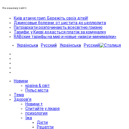
На нашому сайті
Київ атакує грип. Бережіть своїх дітей!
Джинсовые болезни: от цистита до целлюлита
Патріархати розпочинають всесвітню гризню
Тарифи: у Києві додасться платіж за комуналку
RABские тарифы на мир и новые «макси-минималки»
Українська
Русский
Українська
Русский
Новини
країна & світ
Пульс міста
Тема
Здоров’я
Новини +
Спитайте у лікаря
психология
Їжа
Дієти
Рецепти