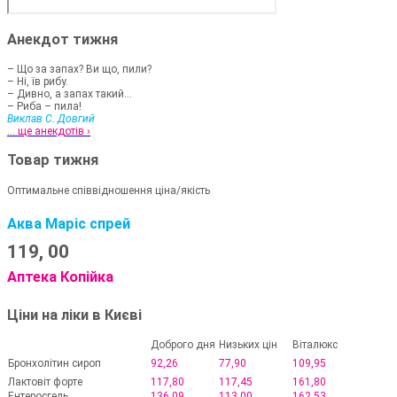
Анекдот тижня
– Що за запах? Ви що, пили?
– Ні, їв рибу.
– Дивно, а запах такий...
– Риба – пила!
Виклав С. Довгий
... ще анекдотів ›
Товар тижня
Оптимальне співвідношення ціна/якість
Аква Маріс спрей
119,
00
Аптека Копійка
Ціни на ліки в Києві
Доброго дня
Низьких цін
Віталюкс
Бронхолітин сироп
92,26
77,90
109,95
Лактовіт форте
117,80
117,45
161,80
Ентеросгель
136,09
113,00
162,53