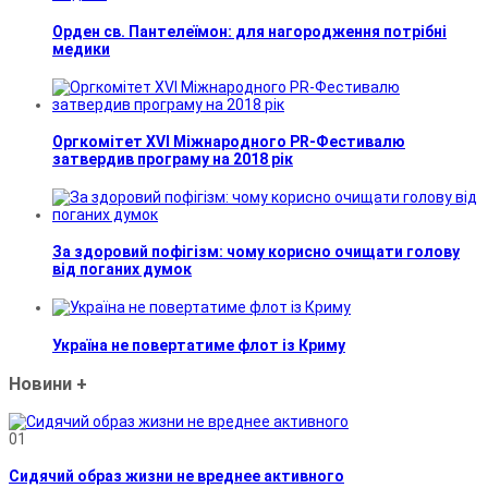
Орден св. Пантелеїмон: для нагородження потрібні
медики
Оргкомітет XVI Міжнародного PR-Фестивалю
затвердив програму на 2018 рік
За здоровий пофігізм: чому корисно очищати голову
від поганих думок
Україна не повертатиме флот із Криму
Новини
+
01
Сидячий образ жизни не вреднее активного