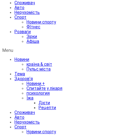
Споживач
Авто
Нерухомість
Спорт
Новини спорту
ФІтнес
Розваги
Зірки
Афіша
Menu
Новини
країна & світ
Пульс міста
Тема
Здоров’я
Новини +
Спитайте у лікаря
психология
Їжа
Дієти
Рецепти
Споживач
Авто
Нерухомість
Спорт
Новини спорту