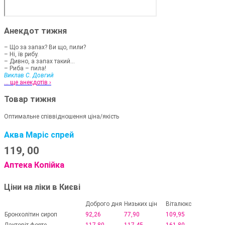
Анекдот тижня
– Що за запах? Ви що, пили?
– Ні, їв рибу.
– Дивно, а запах такий...
– Риба – пила!
Виклав С. Довгий
... ще анекдотів ›
Товар тижня
Оптимальне співвідношення ціна/якість
Аква Маріс спрей
119,
00
Аптека Копійка
Ціни на ліки в Києві
Доброго дня
Низьких цін
Віталюкс
Бронхолітин сироп
92,26
77,90
109,95