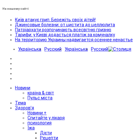
На нашому сайті
Київ атакує грип. Бережіть своїх дітей!
Джинсовые болезни: от цистита до целлюлита
Патріархати розпочинають всесвітню гризню
Тарифи: у Києві додасться платіж за комуналку
На территорию Украины надвигается осеннее ненастье
Українська
Русский
Українська
Русский
Новини
країна & світ
Пульс міста
Тема
Здоров’я
Новини +
Спитайте у лікаря
психология
Їжа
Дієти
Рецепти