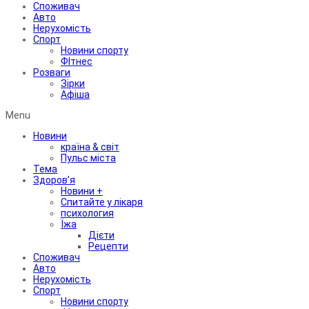
Споживач
Авто
Нерухомість
Спорт
Новини спорту
ФІтнес
Розваги
Зірки
Афіша
Menu
Новини
країна & світ
Пульс міста
Тема
Здоров’я
Новини +
Спитайте у лікаря
психология
Їжа
Дієти
Рецепти
Споживач
Авто
Нерухомість
Спорт
Новини спорту