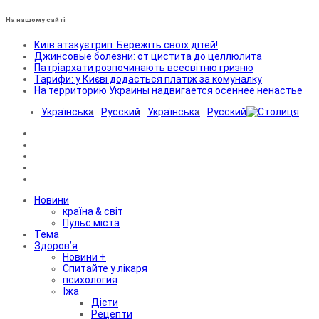
На нашому сайті
Київ атакує грип. Бережіть своїх дітей!
Джинсовые болезни: от цистита до целлюлита
Патріархати розпочинають всесвітню гризню
Тарифи: у Києві додасться платіж за комуналку
На территорию Украины надвигается осеннее ненастье
Українська
Русский
Українська
Русский
Новини
країна & світ
Пульс міста
Тема
Здоров’я
Новини +
Спитайте у лікаря
психология
Їжа
Дієти
Рецепти