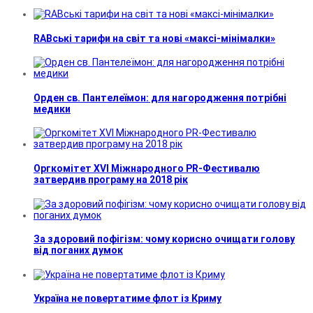
RABські тарифи на світ та нові «максі-мінімалки»
Орден св. Пантелеїмон: для нагородження потрібні
медики
Оргкомітет XVI Міжнародного PR-Фестивалю
затвердив програму на 2018 рік
За здоровий пофігізм: чому корисно очищати голову
від поганих думок
Україна не повертатиме флот із Криму