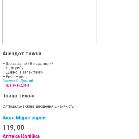
Анекдот тижня
– Що за запах? Ви що, пили?
– Ні, їв рибу.
– Дивно, а запах такий...
– Риба – пила!
Виклав С. Довгий
... ще анекдотів ›
Товар тижня
Оптимальне співвідношення ціна/якість
Аква Маріс спрей
119,
00
Аптека Копійка