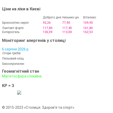
Ціни на ліки в Києві
Доброго дня
Низьких цін
Віталюкс
Бронхолітин сироп
92,26
77,90
109,95
Лактовіт форте
117,80
117,45
161,80
Ентеросгель
136,09
113,00
162,53
Моніторинг алергенів у столиці
6 серпня 2026 р.
Спори грибів
Пильовий кліщ
Бензопропилен
Геомагнітний стан
Магнітосфера спокійна
KP = 3
© 2015-2023 «Столиця. Здоров'я та спорт»