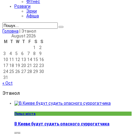
ФІтнес
Розваги
Зірки
Афіша
Головна
|
Этанол
August 2026
M
T
W
T
F
S
S
1
2
3
4
5
6
7
8
9
10
11
12
13
14
15
16
17
18
19
20
21
22
23
24
25
26
27
28
29
30
31
« Oct
Этанол
Пульс міста
В Киеве будут судить опасного суррогатчика