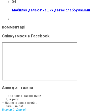
04
Мобилки делают наших детей слабоумными
комментарі
Спілкуємося в Facebook
Анекдот тижня
– Що за запах? Ви що, пили?
– Ні, їв рибу.
– Дивно, а запах такий...
– Риба – пила!
Виклав С. Довгий