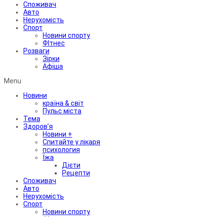
Споживач
Авто
Нерухомість
Спорт
Новини спорту
ФІтнес
Розваги
Зірки
Афіша
Menu
Новини
країна & світ
Пульс міста
Тема
Здоров’я
Новини +
Спитайте у лікаря
психология
Їжа
Дієти
Рецепти
Споживач
Авто
Нерухомість
Спорт
Новини спорту