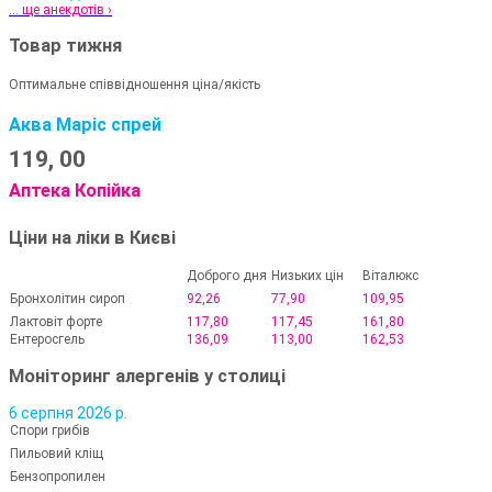
... ще анекдотів ›
Товар тижня
Оптимальне співвідношення ціна/якість
Аква Маріс спрей
119,
00
Аптека Копійка
Ціни на ліки в Києві
Доброго дня
Низьких цін
Віталюкс
Бронхолітин сироп
92,26
77,90
109,95
Лактовіт форте
117,80
117,45
161,80
Ентеросгель
136,09
113,00
162,53
Моніторинг алергенів у столиці
6 серпня 2026 р.
Спори грибів
Пильовий кліщ
Бензопропилен