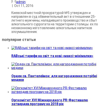
admin
|
Oct 11, 2016
Киевской местной прокуратурой №5 утвержден и
направлен в суд обвинительный акт в отношении 25-
летнего мужчины, наладившего производство и сбыт
алкогольного суррогата на территории столицы. ех по
незаконному изготовлению алкогольных напитков
злоумышленник
популярне
статьи
RABські тарифи на світ та нові «максі-мінімалки»
Орден св. Пантелеїмон: для нагородження потрібні
медики
Оргкомітет XVI Міжнародного PR-Фестивалю
затвердив програму на 2018 рік