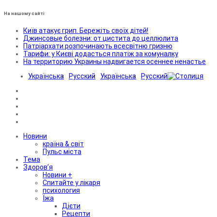
На нашому сайті
Київ атакує грип. Бережіть своїх дітей!
Джинсовые болезни: от цистита до целлюлита
Патріархати розпочинають всесвітню гризню
Тарифи: у Києві додасться платіж за комуналку
На территорию Украины надвигается осеннее ненастье
Українська
Русский
Українська
Русский
Новини
країна & світ
Пульс міста
Тема
Здоров’я
Новини +
Спитайте у лікаря
психология
Їжа
Дієти
Рецепти