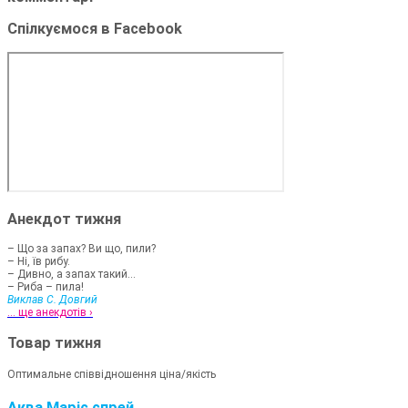
Спілкуємося в Facebook
Анекдот тижня
– Що за запах? Ви що, пили?
– Ні, їв рибу.
– Дивно, а запах такий...
– Риба – пила!
Виклав С. Довгий
... ще анекдотів ›
Товар тижня
Оптимальне співвідношення ціна/якість
Аква Маріс спрей