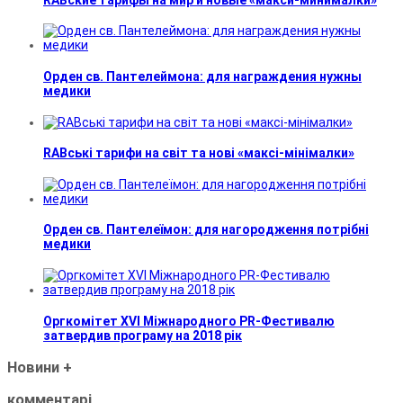
Орден св. Пантелеймона: для награждения нужны
медики
RABські тарифи на світ та нові «максі-мінімалки»
Орден св. Пантелеїмон: для нагородження потрібні
медики
Оргкомітет XVI Міжнародного PR-Фестивалю
затвердив програму на 2018 рік
Новини
+
комментарі