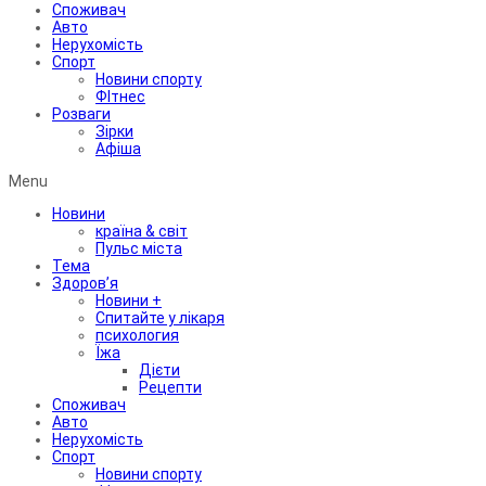
Споживач
Авто
Нерухомість
Спорт
Новини спорту
ФІтнес
Розваги
Зірки
Афіша
Menu
Новини
країна & світ
Пульс міста
Тема
Здоров’я
Новини +
Спитайте у лікаря
психология
Їжа
Дієти
Рецепти
Споживач
Авто
Нерухомість
Спорт
Новини спорту