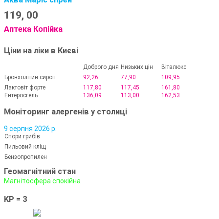
119,
00
Аптека Копійка
Ціни на ліки в Києві
Доброго дня
Низьких цін
Віталюкс
Бронхолітин сироп
92,26
77,90
109,95
Лактовіт форте
117,80
117,45
161,80
Ентеросгель
136,09
113,00
162,53
Моніторинг алергенів у столиці
9 серпня 2026 р.
Спори грибів
Пильовий кліщ
Бензопропилен
Геомагнітний стан
Магнітосфера спокійна
KP = 3