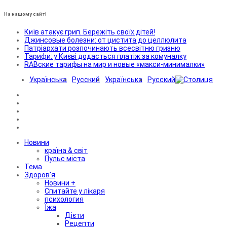
На нашому сайті
Київ атакує грип. Бережіть своїх дітей!
Джинсовые болезни: от цистита до целлюлита
Патріархати розпочинають всесвітню гризню
Тарифи: у Києві додасться платіж за комуналку
RABские тарифы на мир и новые «макси-минималки»
Українська
Русский
Українська
Русский
Новини
країна & світ
Пульс міста
Тема
Здоров’я
Новини +
Спитайте у лікаря
психология
Їжа
Дієти
Рецепти