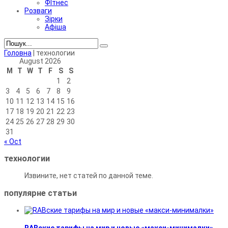
ФІтнес
Розваги
Зірки
Афіша
Головна
|
технологии
August 2026
M
T
W
T
F
S
S
1
2
3
4
5
6
7
8
9
10
11
12
13
14
15
16
17
18
19
20
21
22
23
24
25
26
27
28
29
30
31
« Oct
технологии
Извините, нет статей по данной теме.
популярне
статьи
RABские тарифы на мир и новые «макси-минималки»