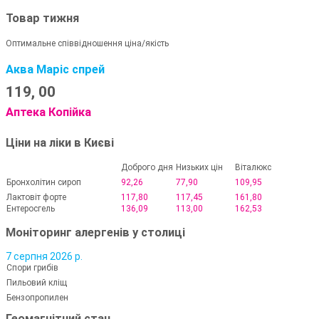
Товар тижня
Оптимальне співвідношення ціна/якість
Аква Маріс спрей
119,
00
Аптека Копійка
Ціни на ліки в Києві
Доброго дня
Низьких цін
Віталюкс
Бронхолітин сироп
92,26
77,90
109,95
Лактовіт форте
117,80
117,45
161,80
Ентеросгель
136,09
113,00
162,53
Моніторинг алергенів у столиці
7 серпня 2026 р.
Спори грибів
Пильовий кліщ
Бензопропилен
Геомагнітний стан