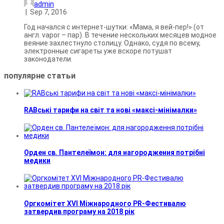
admin
|
Sep 7, 2016
Год начался с интернет-шутки: «Мама, я вей-пер!» (от
англ. vapor – пар). В течение нескольких месяцев модное
веяние захлестнуло столицу. Однако, судя по всему,
электронные сигареты уже вскоре потушат
законодатели.
популярне
статьи
RABські тарифи на світ та нові «максі-мінімалки»
Орден св. Пантелеїмон: для нагородження потрібні
медики
Оргкомітет XVI Міжнародного PR-Фестивалю
затвердив програму на 2018 рік