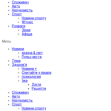
Споживач
Авто
Нерухомість
Спорт
Новини спорту
ФІтнес
Розваги
Зірки
Афіша
Menu
Новини
країна & світ
Пульс міста
Тема
Здоров’я
Новини +
Спитайте у лікаря
психология
Їжа
Дієти
Рецепти
Споживач
Авто
Нерухомість
Спорт
Новини спорту