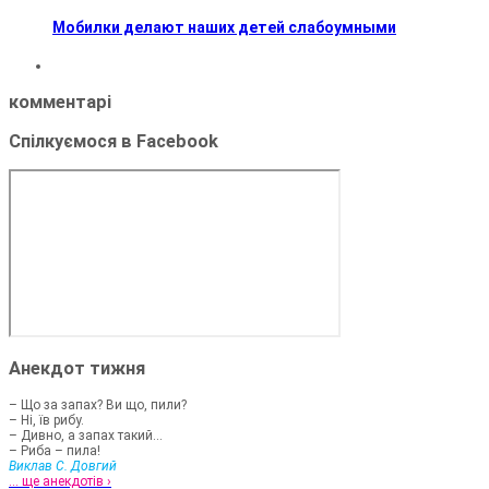
Мобилки делают наших детей слабоумными
комментарі
Спілкуємося в Facebook
Анекдот тижня
– Що за запах? Ви що, пили?
– Ні, їв рибу.
– Дивно, а запах такий...
– Риба – пила!
Виклав С. Довгий
... ще анекдотів ›