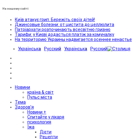
На нашому сайті
Київ атакує грип. Бережіть своїх дітей!
Джинсовые болезни: от цистита до целлюлита
Патріархати розпочинають всесвітню гризню
Тарифи: у Києві додасться платіж за комуналку
На территорию Украины надвигается осеннее ненастье
Українська
Русский
Українська
Русский
Новини
країна & світ
Пульс міста
Тема
Здоров’я
Новини +
Спитайте у лікаря
психология
Їжа
Дієти
Рецепти