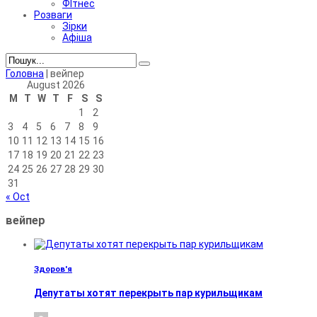
ФІтнес
Розваги
Зірки
Афіша
Головна
|
вейпер
August 2026
M
T
W
T
F
S
S
1
2
3
4
5
6
7
8
9
10
11
12
13
14
15
16
17
18
19
20
21
22
23
24
25
26
27
28
29
30
31
« Oct
вейпер
Здоров'я
Депутаты хотят перекрыть пар курильщикам