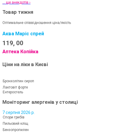
... ще анекдотів ›
Товар тижня
Оптимальне співвідношення ціна/якість
Аква Маріс спрей
119,
00
Аптека Копійка
Ціни на ліки в Києві
Бронхолітин сироп
Лактовіт форте
Ентеросгель
Моніторинг алергенів у столиці
7 серпня 2026 р.
Спори грибів
Пильовий кліщ
Бензопропилен