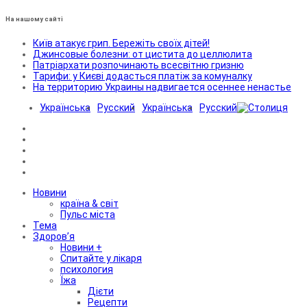
На нашому сайті
Київ атакує грип. Бережіть своїх дітей!
Джинсовые болезни: от цистита до целлюлита
Патріархати розпочинають всесвітню гризню
Тарифи: у Києві додасться платіж за комуналку
На территорию Украины надвигается осеннее ненастье
Українська
Русский
Українська
Русский
Новини
країна & світ
Пульс міста
Тема
Здоров’я
Новини +
Спитайте у лікаря
психология
Їжа
Дієти
Рецепти