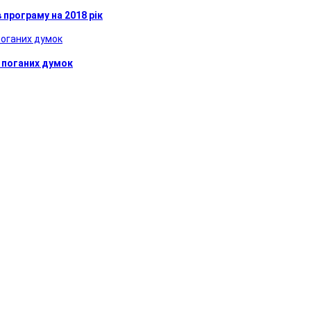
програму на 2018 рік
 поганих думок