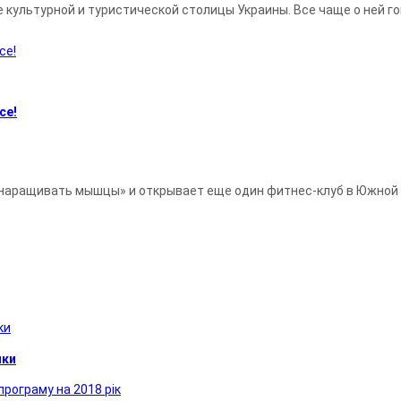
е культурной и туристической столицы Украины. Все чаще о ней г
се!
наращивать мышцы» и открывает еще один фитнес-клуб в Южной Пал
ики