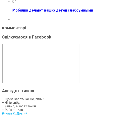
04
Мобилки делают наших детей слабоумными
комментарі
Спілкуємося в Facebook
Анекдот тижня
– Що за запах? Ви що, пили?
– Ні, їв рибу.
– Дивно, а запах такий...
– Риба – пила!
Виклав С. Довгий