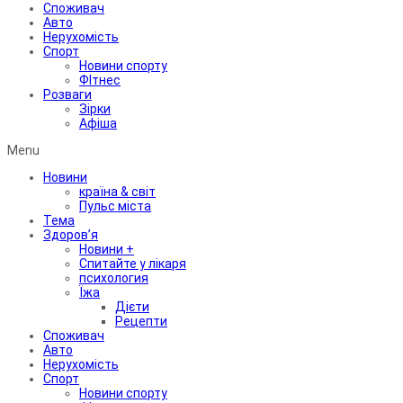
Споживач
Авто
Нерухомість
Спорт
Новини спорту
ФІтнес
Розваги
Зірки
Афіша
Menu
Новини
країна & світ
Пульс міста
Тема
Здоров’я
Новини +
Спитайте у лікаря
психология
Їжа
Дієти
Рецепти
Споживач
Авто
Нерухомість
Спорт
Новини спорту