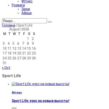
ФІтнес
Розваги
Зірки
Афіша
Головна
|
Sport Life
August 2026
M
T
W
T
F
S
S
1
2
3
4
5
6
7
8
9
10
11
12
13
14
15
16
17
18
19
20
21
22
23
24
25
26
27
28
29
30
31
« Oct
Sport Life
ФІтнес
Sport Life: курс на новые высоты!