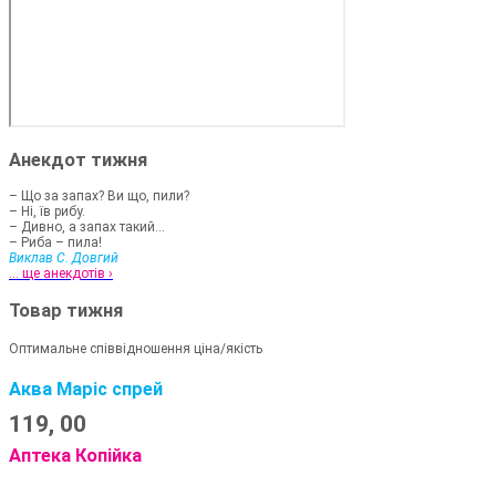
Анекдот тижня
– Що за запах? Ви що, пили?
– Ні, їв рибу.
– Дивно, а запах такий...
– Риба – пила!
Виклав С. Довгий
... ще анекдотів ›
Товар тижня
Оптимальне співвідношення ціна/якість
Аква Маріс спрей
119,
00
Аптека Копійка