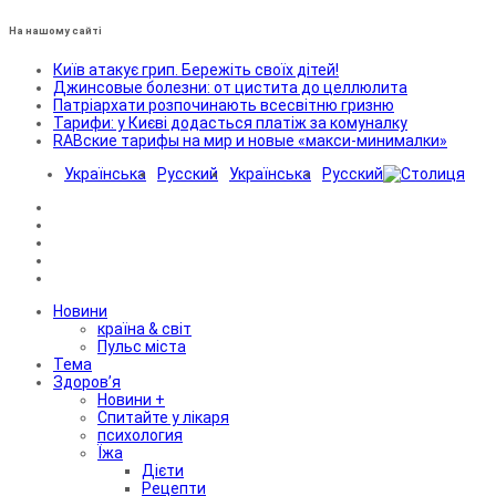
На нашому сайті
Київ атакує грип. Бережіть своїх дітей!
Джинсовые болезни: от цистита до целлюлита
Патріархати розпочинають всесвітню гризню
Тарифи: у Києві додасться платіж за комуналку
RABские тарифы на мир и новые «макси-минималки»
Українська
Русский
Українська
Русский
Новини
країна & світ
Пульс міста
Тема
Здоров’я
Новини +
Спитайте у лікаря
психология
Їжа
Дієти
Рецепти