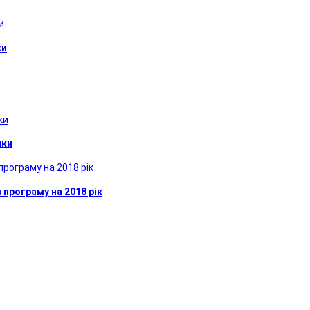
ки
ики
програму на 2018 рік