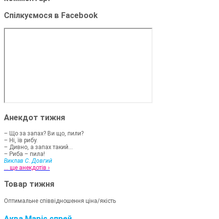
Спілкуємося в Facebook
Анекдот тижня
– Що за запах? Ви що, пили?
– Ні, їв рибу.
– Дивно, а запах такий...
– Риба – пила!
Виклав С. Довгий
... ще анекдотів ›
Товар тижня
Оптимальне співвідношення ціна/якість
Аква Маріс спрей