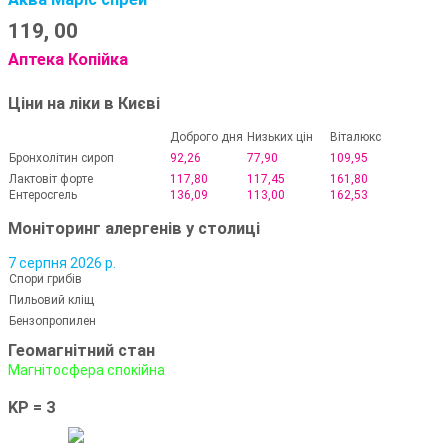
119,
00
Аптека Копійка
Ціни на ліки в Києві
Доброго дня
Низьких цін
Віталюкс
Бронхолітин сироп
92,26
77,90
109,95
Лактовіт форте
117,80
117,45
161,80
Ентеросгель
136,09
113,00
162,53
Моніторинг алергенів у столиці
7 серпня 2026 р.
Спори грибів
Пильовий кліщ
Бензопропилен
Геомагнітний стан
Магнітосфера спокійна
KP = 3