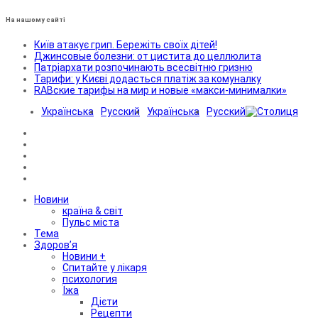
На нашому сайті
Київ атакує грип. Бережіть своїх дітей!
Джинсовые болезни: от цистита до целлюлита
Патріархати розпочинають всесвітню гризню
Тарифи: у Києві додасться платіж за комуналку
RABские тарифы на мир и новые «макси-минималки»
Українська
Русский
Українська
Русский
Новини
країна & світ
Пульс міста
Тема
Здоров’я
Новини +
Спитайте у лікаря
психология
Їжа
Дієти
Рецепти