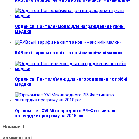
Орден св. Пантелеймона: для награждения нужны
медики
RABські тарифи на світ та нові «максі-мінімалки»
Орден св. Пантелеїмон: для нагородження потрібні
медики
Оргкомітет XVI Міжнародного PR-Фестивалю
затвердив програму на 2018 рік
Новини
+
комментарі