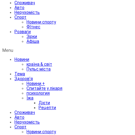
Споживач
Авто
Нерухомість
Спорт
Новини спорту
ФІтнес
Розваги
Зірки
Афіша
Menu
Новини
країна & світ
Пульс міста
Тема
Здоров’я
Новини +
Спитайте у лікаря
психология
Їжа
Дієти
Рецепти
Споживач
Авто
Нерухомість
Спорт
Новини спорту