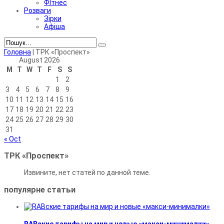
ФІтнес
Розваги
Зірки
Афіша
Головна
|
ТРК «Проспект»
August 2026
M
T
W
T
F
S
S
1
2
3
4
5
6
7
8
9
10
11
12
13
14
15
16
17
18
19
20
21
22
23
24
25
26
27
28
29
30
31
« Oct
ТРК «Проспект»
Извините, нет статей по данной теме.
популярне
статьи
RABские тарифы на мир и новые «макси-минималки»