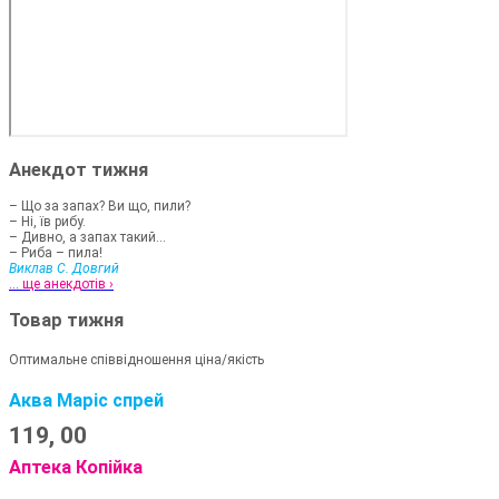
Анекдот тижня
– Що за запах? Ви що, пили?
– Ні, їв рибу.
– Дивно, а запах такий...
– Риба – пила!
Виклав С. Довгий
... ще анекдотів ›
Товар тижня
Оптимальне співвідношення ціна/якість
Аква Маріс спрей
119,
00
Аптека Копійка