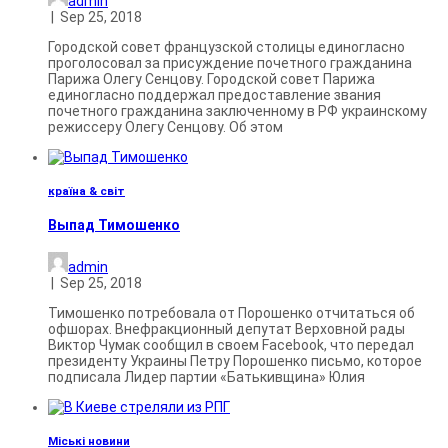
admin
|
Sep 25, 2018
Городской совет французской столицы единогласно
проголосовал за присуждение почетного гражданина
Парижа Олегу Сенцову. Городской совет Парижа
единогласно поддержал предоставление звания
почетного гражданина заключенному в РФ украинскому
режиссеру Олегу Сенцову. Об этом
країна & світ
Выпад Тимошенко
admin
|
Sep 25, 2018
Тимошенко потребовала от Порошенко отчитаться об
офшорах. Внефракционный депутат Верховной рады
Виктор Чумак сообщил в своем Facebook, что передал
президенту Украины Петру Порошенко письмо, которое
подписала Лидер партии «Батькивщина» Юлия
Міські новини