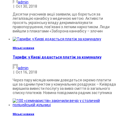
admin
|
Oct 30, 2018
Десятки учасників акції заявили, що борються за
легалізацію канабісу з медичною метою. Активісти
просять українську владу декриміналізувати
правопорушення, пов’язані з легким наркотиком. Люди
вийшли з плакатами «Заборона каннабісу – злочин
Міські новини
Тарифи: у Києві додасться платіж за комуналку
admin
|
Oct 16, 2018
Через пару місяців киянам доведеться окремо платити
ще за одним пунктом у комунальних роздруках – Київрада
вирішила вивести послугу за вивіз сміття із загального
списку платежів. Новина повідомила радник заступника
Міські новини