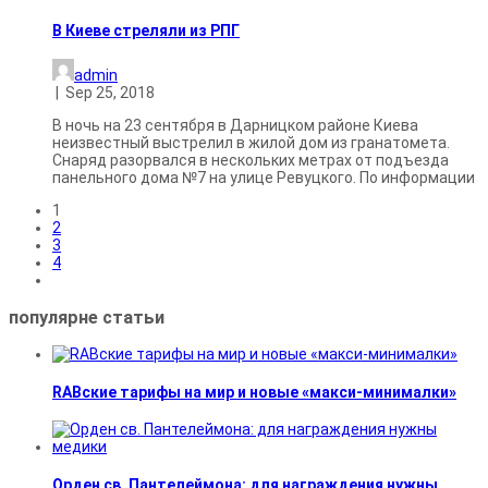
В Киеве стреляли из РПГ
admin
|
Sep 25, 2018
В ночь на 23 сентября в Дарницком районе Киева
неизвестный выстрелил в жилой дом из гранатомета.
Снаряд разорвался в нескольких метрах от подъезда
панельного дома №7 на улице Ревуцкого. По информации
1
2
3
4
популярне
статьи
RABские тарифы на мир и новые «макси-минималки»
Орден св. Пантелеймона: для награждения нужны