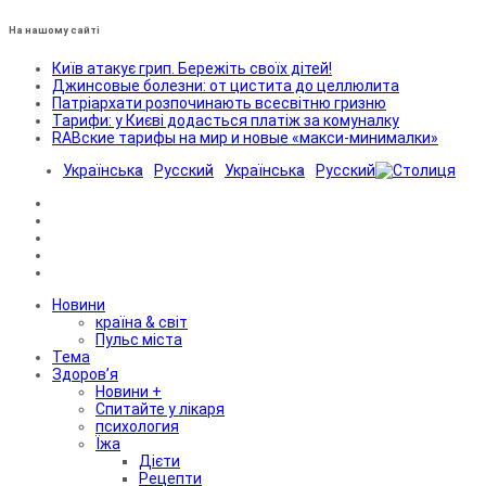
На нашому сайті
Київ атакує грип. Бережіть своїх дітей!
Джинсовые болезни: от цистита до целлюлита
Патріархати розпочинають всесвітню гризню
Тарифи: у Києві додасться платіж за комуналку
RABские тарифы на мир и новые «макси-минималки»
Українська
Русский
Українська
Русский
Новини
країна & світ
Пульс міста
Тема
Здоров’я
Новини +
Спитайте у лікаря
психология
Їжа
Дієти
Рецепти