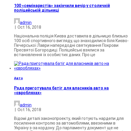
100 «семінаристів» закінчили вечір у столичній
поліцейській дільниці
admin
|
Oct 16, 2018
Національна поліція Києва доставила в дільницю близько
100 осіб спортивного вигляду, що знаходилися біля Києво-
Печерської Лаври напередодні святкування Покрови
Пресвятої Богородиці. Поліцейські взялися за
встановлення їх особистих даних. Про це
Авто
Рада приготувала батіг для власників авто на
«євробляхах»
admin
|
Oct 16, 2018
Відомі деталі законопроекту, який готують нардепи для
посилення контролю за автомобілями, ввезеними в
Україну з-за кордону. До парламенту документ ще не