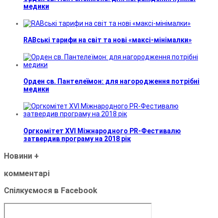
медики
RABські тарифи на світ та нові «максі-мінімалки»
Орден св. Пантелеїмон: для нагородження потрібні
медики
Оргкомітет XVI Міжнародного PR-Фестивалю
затвердив програму на 2018 рік
Новини
+
комментарі
Спілкуємося в Facebook