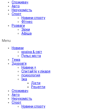
Споживач
Авто
Нерухомість
Спорт
Новини спорту
ФІтнес
Розваги
Зірки
Афіша
Menu
Новини
країна & світ
Пульс міста
Тема
Здоров’я
Новини +
Спитайте у лікаря
психология
Їжа
Дієти
Рецепти
Споживач
Авто
Нерухомість
Спорт
Новини спорту