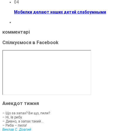
04
Мобилки делают наших детей слабоумными
комментарі
Спілкуємося в Facebook
Анекдот тижня
– Що за запах? Ви що, пили?
– Ні, їв рибу.
– Дивно, а запах такий...
– Риба – пила!
Виклав С. Довгий