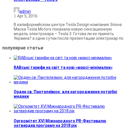
admin
|
Apr 5, 2016
В калифорнийском центре Tesla Design компания Элона
Маска Tesla Motors показала новую сенсационную
модель электрокара – Tesla 3. Готова ли ее принять
Украина? а одни сутки после презентации электрокар по
популярне
статьи
RABські тарифи на світ та нові «максі-мінімалки»
Орден св. Пантелеїмон: для нагородження потрібні
медики
Оргкомітет XVI Міжнародного PR-Фестивалю
затвердив програму на 2018 рік