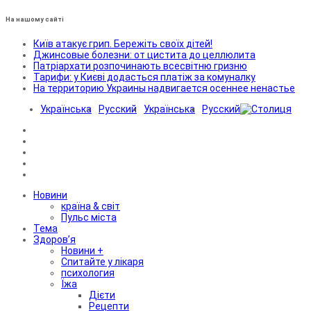
На нашому сайті
Київ атакує грип. Бережіть своїх дітей!
Джинсовые болезни: от цистита до целлюлита
Патріархати розпочинають всесвітню гризню
Тарифи: у Києві додасться платіж за комуналку
На территорию Украины надвигается осеннее ненастье
Українська
Русский
Українська
Русский
Новини
країна & світ
Пульс міста
Тема
Здоров’я
Новини +
Спитайте у лікаря
психология
Їжа
Дієти
Рецепти