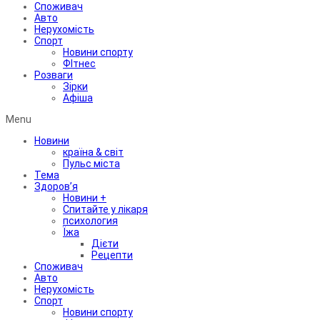
Споживач
Авто
Нерухомість
Спорт
Новини спорту
ФІтнес
Розваги
Зірки
Афіша
Menu
Новини
країна & світ
Пульс міста
Тема
Здоров’я
Новини +
Спитайте у лікаря
психология
Їжа
Дієти
Рецепти
Споживач
Авто
Нерухомість
Спорт
Новини спорту