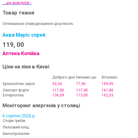
... ще анекдотів ›
Товар тижня
Оптимальне співвідношення ціна/якість
Аква Маріс спрей
119,
00
Аптека Копійка
Ціни на ліки в Києві
Доброго дня
Низьких цін
Віталюкс
Бронхолітин сироп
92,26
77,90
109,95
Лактовіт форте
117,80
117,45
161,80
Ентеросгель
136,09
113,00
162,53
Моніторинг алергенів у столиці
6 серпня 2026 р.
Спори грибів
Пильовий кліщ
Бензопропилен